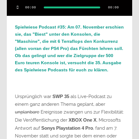
Audio-
00:00
00:00
Player
Spielwiese Podcast #35: Am 07. November erschien
sie, das "Biest" unter den Konsolen, die
"Maschine", die mit 6 Terraflops den Konkurrenz
(allen vorran der PS4 Pro) das Fürchten lehren soll.
Ob das gelingt und wer die Zielgruppe der 500
Euro teuren Konsole ist, versucht die 35. Ausgabe
des Spielwiese Podcasts für euch zu klären.
Ursprünglich war
SWP 35
als Live-Podcast zu
einem ganz anderen Thema geplant, aber
unplanbare
Ereignisse zwangen uns zur Flexibilität:
Die Veröffentlichung der
XBOX One X
, Microsofts
Antwort auf
Sonys Playstation 4 Pro
, fand am 7.
November statt und sorgte bei dem einen oder