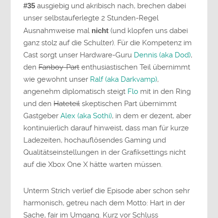
#35
ausgiebig und akribisch nach, brechen dabei
unser selbstauferlegte 2 Stunden-Regel
Ausnahmweise mal
nicht
(und klopfen uns dabei
ganz stolz auf die Schulter). Für die Kompetenz im
Cast sorgt unser Hardware-Guru
Dennis (aka Dod)
,
den
Fanboy-Part
enthusiastischen Teil übernimmt
wie gewohnt unser
Ralf (aka Darkvamp)
,
angenehm diplomatisch steigt
Flo
mit in den Ring
und den
Hateteil
skeptischen Part übernimmt
Gastgeber
Alex (aka Sothi)
, in dem er dezent, aber
kontinuierlich darauf hinweist, dass man für kurze
Ladezeiten, hochauflösendes Gaming und
Qualitätseinstellungen in der Grafiksettings nicht
auf die Xbox One X hätte warten müssen.
Unterm Strich verlief die Episode aber schon sehr
harmonisch, getreu nach dem Motto: Hart in der
Sache, fair im Umgang. Kurz vor Schluss