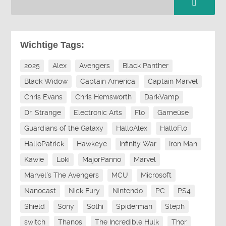
Wichtige Tags:
2025
Alex
Avengers
Black Panther
Black Widow
Captain America
Captain Marvel
Chris Evans
Chris Hemsworth
DarkVamp
Dr. Strange
Electronic Arts
Flo
Gameüse
Guardians of the Galaxy
HalloAlex
HalloFlo
HalloPatrick
Hawkeye
Infinity War
Iron Man
Kawie
Loki
MajorPanno
Marvel
Marvel's The Avengers
MCU
Microsoft
Nanocast
Nick Fury
Nintendo
PC
PS4
Shield
Sony
Sothi
Spiderman
Steph
switch
Thanos
The Incredible Hulk
Thor