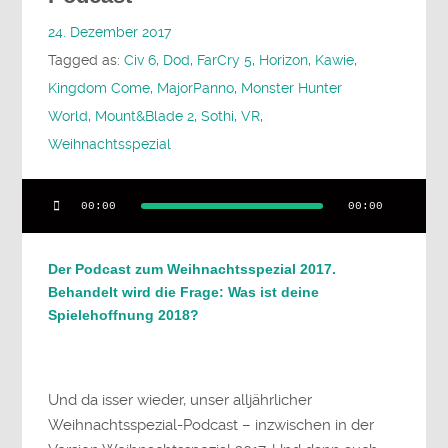
24. Dezember 2017
Tagged as:
Civ 6
,
Dod
,
FarCry 5
,
Horizon
,
Kawie
,
Kingdom Come
,
MajorPanno
,
Monster Hunter
World
,
Mount&Blade 2
,
Sothi
,
VR
,
Weihnachtsspezial
Audio-
00:00
00:00
Player
Der Podcast zum Weihnachtsspezial 2017.
Behandelt wird die Frage: Was ist deine
Spielehoffnung 2018?
Und da isser wieder, unser alljährlicher
Weihnachtsspezial-Podcast – inzwischen in der