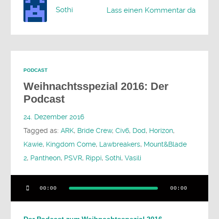
Sothi
Lass einen Kommentar da
PODCAST
Weihnachtsspezial 2016: Der
Podcast
24. Dezember 2016
Tagged as:
ARK
,
Bride Crew
,
Civ6
,
Dod
,
Horizon
,
Kawie
,
Kingdom Come
,
Lawbreakers
,
Mount&Blade
2
,
Pantheon
,
PSVR
,
Rippi
,
Sothi
,
Vasili
Audio-
00:00
00:00
Player