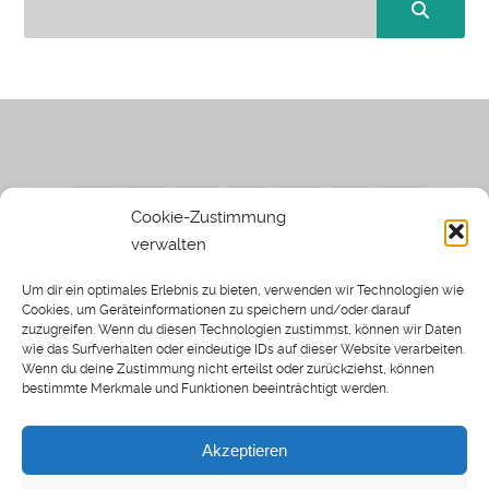
Cookie-Zustimmung
verwalten
Impressum
|
Datenschutzerklärung
|
Sothi.de
|
Sothis
Um dir ein optimales Erlebnis zu bieten, verwenden wir Technologien wie
Spielwiese
Cookies, um Geräteinformationen zu speichern und/oder darauf
zuzugreifen. Wenn du diesen Technologien zustimmst, können wir Daten
wie das Surfverhalten oder eindeutige IDs auf dieser Website verarbeiten.
Wenn du deine Zustimmung nicht erteilst oder zurückziehst, können
bestimmte Merkmale und Funktionen beeinträchtigt werden.
Home
Archiv
Akzeptieren
About: SWP