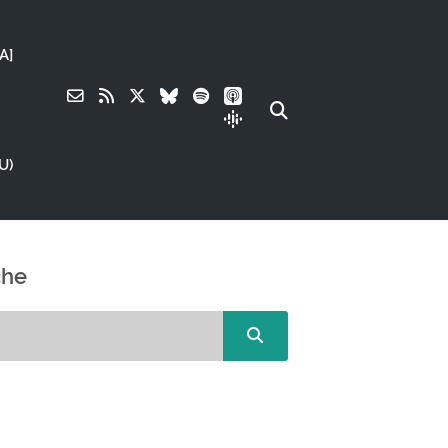
A]
U)
che