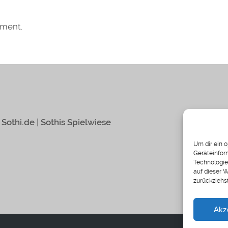
mment.
|
Sothi.de
|
Sothis Spielwiese
Um dir ein 
Geräteinfor
Technologie
auf dieser 
zurückziehs
Akz