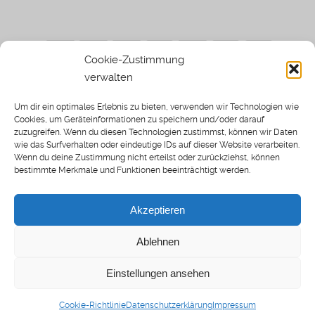
Cookie-Zustimmung
verwalten
Impressum
|
Datenschutzerklärung
|
Sothi.de
|
Sothis
Um dir ein optimales Erlebnis zu bieten, verwenden wir Technologien wie
Spielwiese
Cookies, um Geräteinformationen zu speichern und/oder darauf
zuzugreifen. Wenn du diesen Technologien zustimmst, können wir Daten
wie das Surfverhalten oder eindeutige IDs auf dieser Website verarbeiten.
Wenn du deine Zustimmung nicht erteilst oder zurückziehst, können
bestimmte Merkmale und Funktionen beeinträchtigt werden.
Home
Archiv
Akzeptieren
About: SWP
Blog
Ablehnen
Transkripte [BETA]
Cookie-Richtlinie (EU)
Einstellungen ansehen
Spielwiese Podcast © 2025
Cookie-Richtlinie
Datenschutzerklärung
Impressum