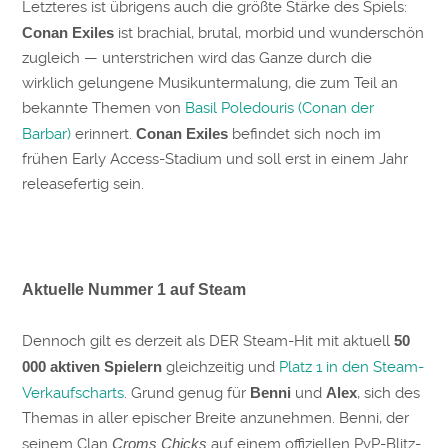
Letzteres ist übrigens auch die größte Stärke des Spiels:
Conan Exiles
ist brachial, brutal, morbid und wunderschön
zugleich — unterstrichen wird das Ganze durch die
wirklich gelungene Musikuntermalung, die zum Teil an
bekannte Themen von
Basil Poledouris (Conan der
Barbar)
erinnert.
Conan Exiles
befindet sich noch im
frühen Early Access-Stadium und soll erst in einem Jahr
releasefertig sein.
Aktuelle Nummer 1 auf Steam
Dennoch gilt es derzeit als DER Steam-Hit mit aktuell
50
000 aktiven Spielern
gleichzeitig und
Platz 1 in den Steam-
Verkaufscharts
. Grund genug für
Benni
und
Alex
, sich des
Themas in aller epischer Breite anzunehmen. Benni, der
seinem Clan
Croms Chicks
auf einem offiziellen PvP-Blitz-