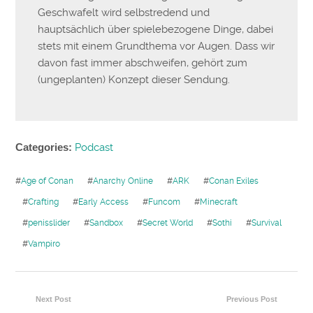
Geschwafelt wird selbstredend und
hauptsächlich über spielebezogene Dinge, dabei
stets mit einem Grundthema vor Augen. Dass wir
davon fast immer abschweifen, gehört zum
(ungeplanten) Konzept dieser Sendung.
Categories:
Podcast
#
Age of Conan
#
Anarchy Online
#
ARK
#
Conan Exiles
#
Crafting
#
Early Access
#
Funcom
#
Minecraft
#
penisslider
#
Sandbox
#
Secret World
#
Sothi
#
Survival
#
Vampiro
Next Post
Previous Post