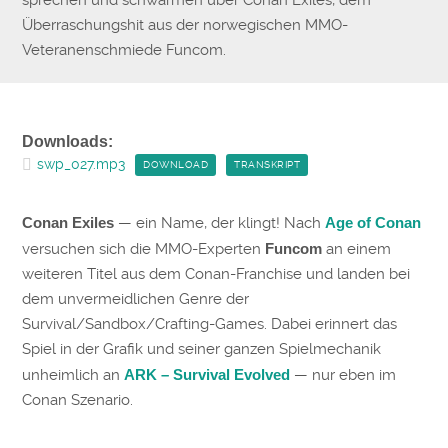
sprechen und schwärmen über Conan Exiles, dem
Überraschungshit aus der norwegischen MMO-
Veteranenschmiede Funcom.
Downloads:
swp_027.mp3
DOWNLOAD
TRANSKRIPT
Conan Exiles
— ein Name, der klingt! Nach
Age of Conan
versuchen sich die MMO-Experten
Funcom
an einem
weiteren Titel aus dem Conan-Franchise und landen bei
dem unvermeidlichen Genre der
Survival/Sandbox/Crafting-Games. Dabei erinnert das
Spiel in der Grafik und seiner ganzen Spielmechanik
unheimlich an
ARK – Survival Evolved
— nur eben im
Conan Szenario.