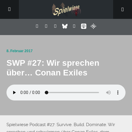
8. Februar 2017
SWP #27: Wir sprechen
über… Conan Exiles
Spielwiese Podcast #27: Survive. Build. Dominate. Wir