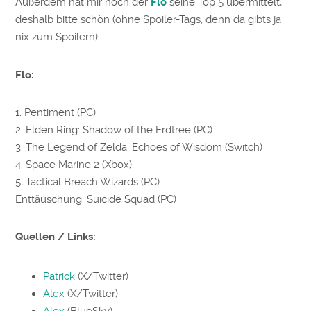
Außerdem hat mir noch der
Flo
seine Top 5 übermittelt,
deshalb bitte schön (ohne Spoiler-Tags, denn da gibts ja
nix zum Spoilern)
Flo:
1. Pentiment (PC)
2. Elden Ring: Shadow of the Erdtree (PC)
3. The Legend of Zelda: Echoes of Wisdom (Switch)
4. Space Marine 2 (Xbox)
5, Tactical Breach Wizards (PC)
Enttäuschung: Suicide Squad (PC)
Quellen / Links:
Patrick
(X/Twitter)
Alex
(X/Twitter)