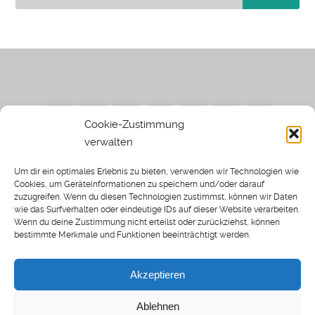
Cookie-Zustimmung
verwalten
Impressum
|
Datenschutzerklärung
|
Sothi.de
|
Sothis
Um dir ein optimales Erlebnis zu bieten, verwenden wir Technologien wie
Spielwiese
Cookies, um Geräteinformationen zu speichern und/oder darauf
zuzugreifen. Wenn du diesen Technologien zustimmst, können wir Daten
wie das Surfverhalten oder eindeutige IDs auf dieser Website verarbeiten.
Wenn du deine Zustimmung nicht erteilst oder zurückziehst, können
bestimmte Merkmale und Funktionen beeinträchtigt werden.
Home
Archiv
Akzeptieren
About: SWP
Blog
Ablehnen