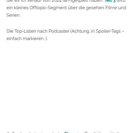
die wir im Verlauf von 2024 (an-)gespielt haben.
Teil 3
wird
ein kleines Offtopic-Segment über die gesehen Filme und
Serien.
Die Top-Listen nach Podcaster (Achtung, in Spoiler-Tags –
einfach markieren ;):
Alex:
4. Core Keeper (PC / Xbox)
5.
Kingdom Two Crowns: Call of Olympus
(PC/PS5)
Enttäuschung:
Dragon Age (4): The Veilguard
(PS5)
Patrick:
Enttäuschung: Playstation 5 Pro