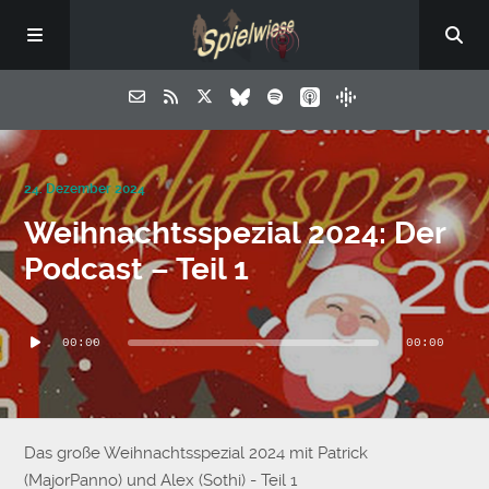
24. Dezember 2024
Weihnachtsspezial 2024: Der
Podcast – Teil 1
Audio-
00:00
00:00
Player
Das große Weihnachtsspezial 2024 mit Patrick
(MajorPanno) und Alex (Sothi) - Teil 1