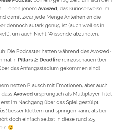
wiese Podcast
bohren) genug Zeit, um sich dem
n — eben jenem
Avowed
, das kurioserweise im
 und damit zwar jede Menge Anleihen an die
er dennoch autark genug ist (auch weil es in
ielt), um auch Nicht-Wissende abzuholen.
uh: Die Podcaster hatten während des Avowed-
chmal in
Pillars 2: Deadfire
reinzuschauen (bei
über das Anfangsstadium gekommen sind).
inem netten Plausch mit Emotionen, aber auch
, dass
Avowed
ursprünglich als Multiplayer-Titel
 erst im Nachgang über das Spiel gestülpt
fast
besser klettern und springen kann, als bei
hört doch einfach selbst in diese rund 2,5
ein