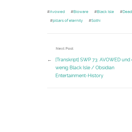
#
Avowed
#
Bioware
#
Black Isle
#
Dead
#
pillars of eternity
#
Sothi
Next Post
←
[Transkript] SWP 73: AVOWED und 
wenig Black Isle / Obsidian
Entertainment-History