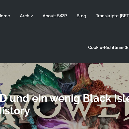
Home
Archiv
About: SWP
Blog
Transkripte [BET
Cookie-Richtlinie (E
und ein wenig Black Isl
istory