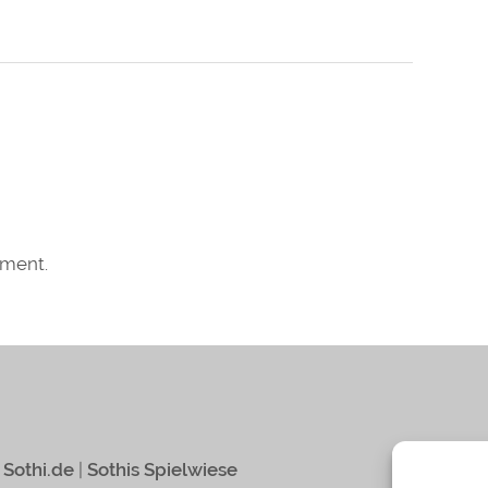
mment.
|
Sothi.de
|
Sothis Spielwiese