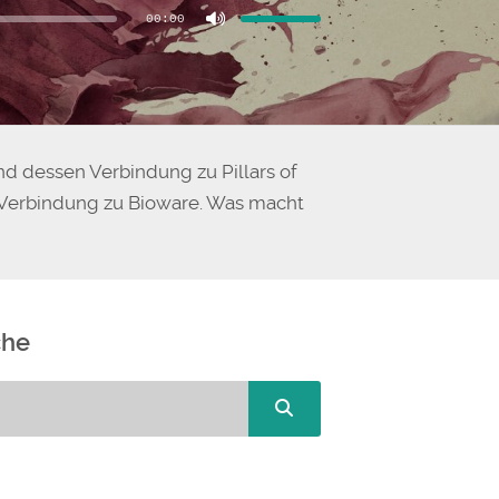
benutzen,
00:00
um
die
Lautstärke
zu
regeln.
d dessen Verbindung zu Pillars of
en Verbindung zu Bioware. Was macht
che