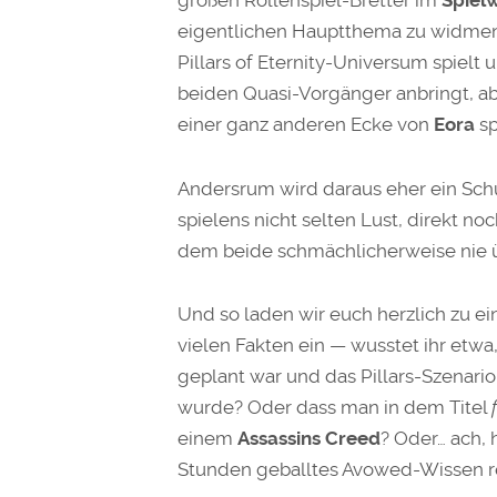
großen Rollenspiel-Bretter im
Spiel
eigentlichen Hauptthema zu widme
Pillars of Eternity-Universum spielt
beiden Quasi-Vorgänger anbringt, ab
einer ganz anderen Ecke von
Eora
sp
Andersrum wird daraus eher ein Sch
spielens nicht selten Lust, direkt no
dem beide schmächlicherweise nie 
Und so laden wir euch herzlich zu e
vielen Fakten ein — wusstet ihr etwa
geplant war und das Pillars-Szenario
wurde? Oder dass man in dem Titel
einem
Assassins Creed
? Oder… ach, 
Stunden geballtes Avowed-Wissen r