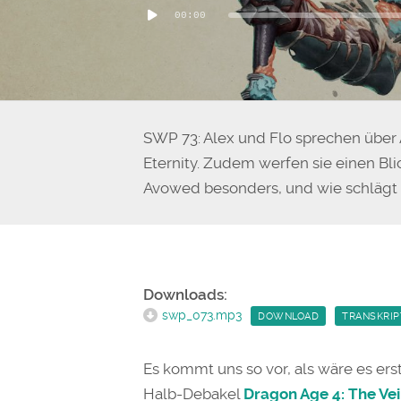
00:00
Player
SWP 73: Alex und Flo sprechen über 
Eternity. Zudem werfen sie einen Bl
Avowed besonders, und wie schlägt e
Downloads:
swp_073.mp3
DOWNLOAD
TRANSKRIP
Es kommt uns so vor, als wäre es er
Halb-Debakel
Dragon Age 4: The Ve