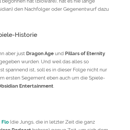
 begonnen hat (Bioware), hat es nie lange
bsidian) den Nachfolger oder Gegenentwurf dazu
iele-Historie
n aber just
Dragon Age
und
Pillars of Eternity
 gegeben wurden. Und weil das alles so
t spannend ist, soll es in dieser Folge nicht nur
im ersten Segement eben auch um die Spiele-
 Obsidian Entertainment
.
d
Flo
(die Jungs, die in letzter Zeit die ganz