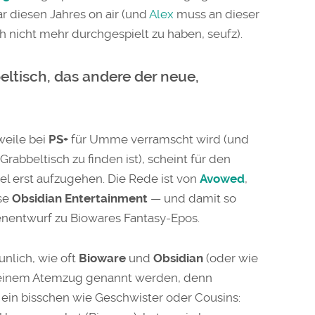
r diesen Jahres on air (und
Alex
muss an dieser
h nicht mehr durchgespielt zu haben, seufz).
eltisch, das andere der neue,
weile bei
PS+
für Umme verramscht wird (und
rabbeltisch zu finden ist), scheint für den
el erst aufzugehen. Die Rede ist von
Avowed
,
se
Obsidian Entertainment
— und damit so
nentwurf zu Biowares Fantasy-Epos.
nlich, wie oft
Bioware
und
Obsidian
(oder wie
n einem Atemzug genannt werden, denn
 ein bisschen wie Geschwister oder Cousins: