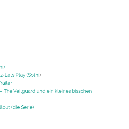
hi)
rz-Lets Play (Sothi
)
railer
– The Veilguard und ein kleines bisschen
out (die Serie)