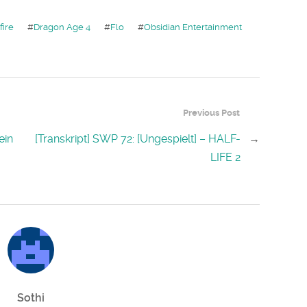
fire
#
Dragon Age 4
#
Flo
#
Obsidian Entertainment
Previous Post
ein
[Transkript] SWP 72: [Ungespielt] – HALF-
→
LIFE 2
Sothi