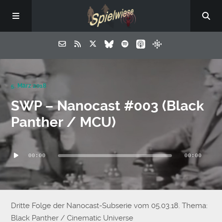
5. März 2018
SWP – Nanocast #003 (Black
Panther / MCU)
Audio-
00:00
00:00
Player
Dritte Folge der Nanocast-Subserie vom 05.03.18. Thema:
Black Panther / Cinematic Universe