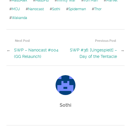
#
HalloAlex
#
HalloFlo
#
Infinity War
#
Iron Man
#
Marvel
#
MCU
#
Nanocast
#
Sothi
#
Spiderman
#
Thor
#
Wakanda
Next Post
Previous Post
←
SWP – Nanocast #004
SWP #36: [Ungespielt] –
→
(GG Relaunch)
Day of the Tentacle
Sothi