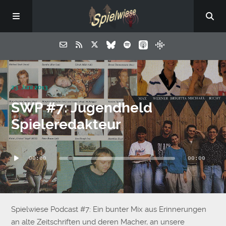
23. Juni 2013
SWP #7: Jugendheld
Spieleredakteur
Audio-
00:00
00:00
Player
Spielwiese Podcast #7: Ein bunter Mix aus Erinnerungen
an alte Zeitschriften und deren Macher, an unsere