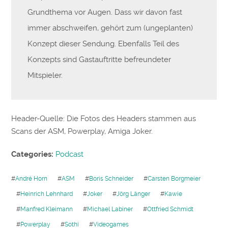
Grundthema vor Augen. Dass wir davon fast
immer abschweifen, gehört zum (ungeplanten)
Konzept dieser Sendung. Ebenfalls Teil des
Konzepts sind Gastauftritte befreundeter
Mitspieler.
Header-Quelle: Die Fotos des Headers stammen aus
Scans der ASM, Powerplay, Amiga Joker.
Categories:
Podcast
#
André Horn
#
ASM
#
Boris Schneider
#
Carsten Borgmeier
#
Heinrich Lehnhard
#
Joker
#
Jörg Länger
#
Kawie
#
Manfred Kleimann
#
Michael Labiner
#
Ottfried Schmidt
#
Powerplay
#
Sothi
#
Videogames