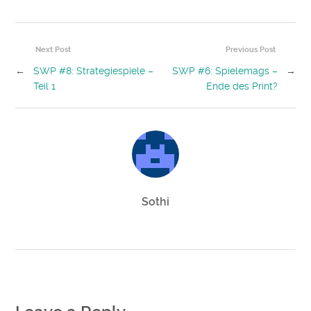
Next Post
Previous Post
←
SWP #8: Strategiespiele –
SWP #6: Spielemags –
→
Teil 1
Ende des Print?
Sothi