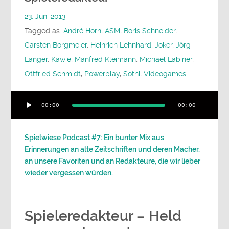
23. Juni 2013
Tagged as:
André Horn
,
ASM
,
Boris Schneider
,
Carsten Borgmeier
,
Heinrich Lehnhard
,
Joker
,
Jörg
Länger
,
Kawie
,
Manfred Kleimann
,
Michael Labiner
,
Ottfried Schmidt
,
Powerplay
,
Sothi
,
Videogames
Audio-
00:00
00:00
Player
Spielwiese Podcast #7: Ein bunter Mix aus
Erinnerungen an alte Zeitschriften und deren Macher,
an unsere Favoriten und an Redakteure, die wir lieber
wieder vergessen würden.
Spieleredakteur – Held