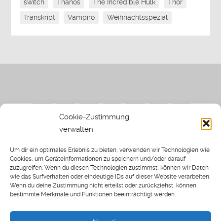
switch
Thanos
The Incredible Hulk
Thor
Transkript
Vampiro
Weihnachtsspezial
Cookie-Zustimmung
verwalten
Impressum
|
Datenschutzerklärung
|
Sothi.de
|
Sothis
Um dir ein optimales Erlebnis zu bieten, verwenden wir Technologien wie
Spielwiese
Cookies, um Geräteinformationen zu speichern und/oder darauf
zuzugreifen. Wenn du diesen Technologien zustimmst, können wir Daten
wie das Surfverhalten oder eindeutige IDs auf dieser Website verarbeiten.
Wenn du deine Zustimmung nicht erteilst oder zurückziehst, können
bestimmte Merkmale und Funktionen beeinträchtigt werden.
Home
Archiv