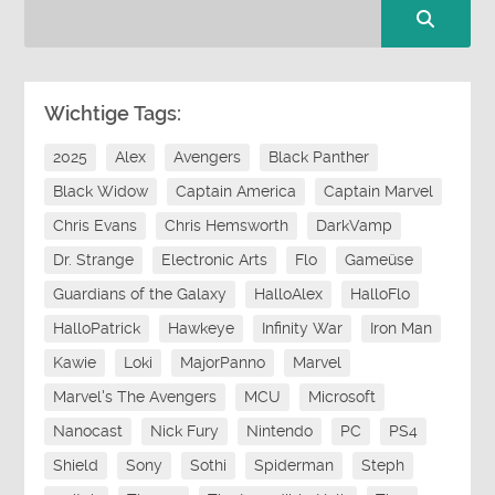
Wichtige Tags:
2025
Alex
Avengers
Black Panther
Black Widow
Captain America
Captain Marvel
Chris Evans
Chris Hemsworth
DarkVamp
Dr. Strange
Electronic Arts
Flo
Gameüse
Guardians of the Galaxy
HalloAlex
HalloFlo
HalloPatrick
Hawkeye
Infinity War
Iron Man
Kawie
Loki
MajorPanno
Marvel
Marvel's The Avengers
MCU
Microsoft
Nanocast
Nick Fury
Nintendo
PC
PS4
Shield
Sony
Sothi
Spiderman
Steph