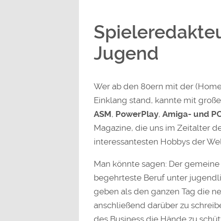
Spieleredakteu
Jugend
Wer ab den 80ern mit der (Home
Einklang stand, kannte mit große
ASM
,
PowerPlay
,
Amiga- und PC
Magazine, die uns im Zeitalter de
interessantesten Hobbys der Wel
Man könnte sagen: Der gemeine Sp
begehrteste Beruf unter jugendl
geben als den ganzen Tag die n
anschließend darüber zu schreib
des Business die Hände zu schüt