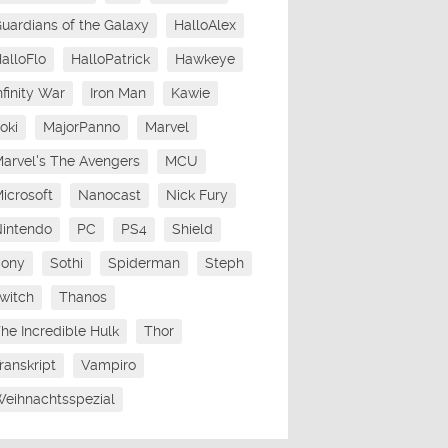
uardians of the Galaxy
HalloAlex
alloFlo
HalloPatrick
Hawkeye
nfinity War
Iron Man
Kawie
oki
MajorPanno
Marvel
arvel's The Avengers
MCU
icrosoft
Nanocast
Nick Fury
intendo
PC
PS4
Shield
Sony
Sothi
Spiderman
Steph
witch
Thanos
he Incredible Hulk
Thor
ranskript
Vampiro
eihnachtsspezial