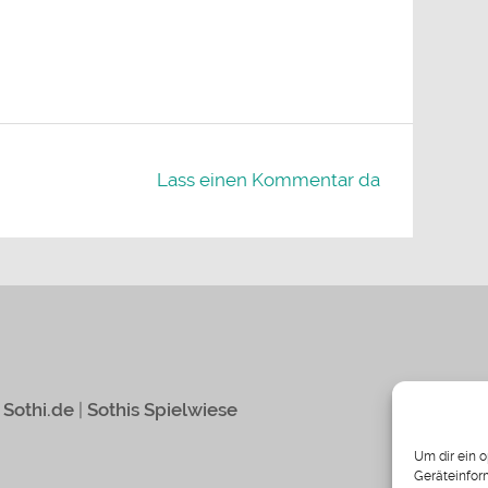
Lass einen Kommentar da
|
Sothi.de
|
Sothis Spielwiese
Um dir ein 
Geräteinfor