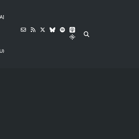
A]
U)