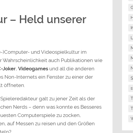
G
r – Held unserer
H
I
L
M
-)Computer- und Videospielkultur im
M
r Wahrscheinlichkeit auch Publikationen wie
-Joker
,
Videogames
und all die anderen
N
s Non-Internets ein Fenster zu einer der
t öffneten.
s
ieleredakteur galt zu jener Zeit als der
T
ichen Nerds – denn was konnte es Besseres
T
euesten Computerspiele zu zocken,
W
en, auf Messen zu reisen und den Größen
teln?