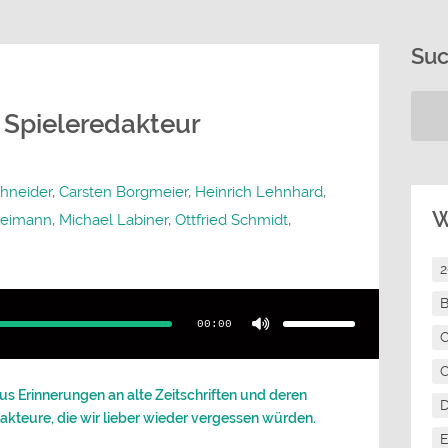
Su
Spieleredakteur
chneider
,
Carsten Borgmeier
,
Heinrich Lehnhard
,
W
leimann
,
Michael Labiner
,
Ottfried Schmidt
,
Pfeiltasten
B
Hoch/Runter
benutzen,
00:00
um
C
die
Lautstärke
zu
C
regeln.
us Erinnerungen an alte Zeitschriften und deren
akteure, die wir lieber wieder vergessen würden.
E