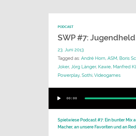
PODCAST
SWP #7: Jugendheld 
23. Juni 2013
Tagged as:
André Horn
,
ASM
,
Boris S
Joker
,
Jörg Länger
,
Kawie
,
Manfred K
Powerplay
,
Sothi
,
Videogames
Audio-
00:00
Player
Spielwiese Podcast #7: Ein bunter Mix a
Macher, an unsere Favoriten und an Red