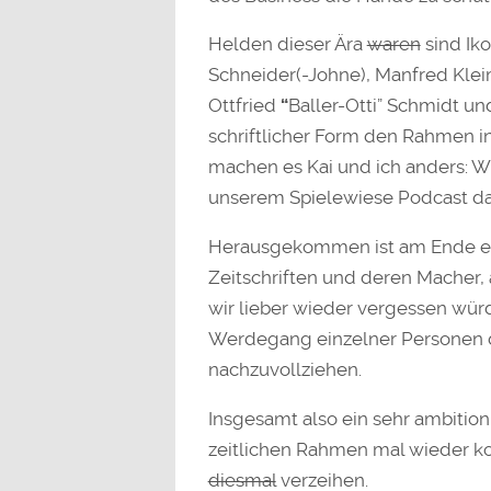
Helden dieser Ära
waren
sind Iko
Schneider(-Johne), Manfred Klei
Ottfried
“
Baller-Otti” Schmidt un
schriftlicher Form den Rahmen i
machen es Kai und ich anders: W
unserem Spielewiese Podcast da
Herausgekommen ist am Ende ein
Zeitschriften und deren Macher, 
wir lieber wieder vergessen wür
Werdegang einzelner Personen d
nachzuvollziehen.
Insgesamt also ein sehr ambition
zeitlichen Rahmen mal wieder k
diesmal
verzeihen.