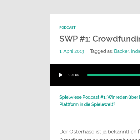
PODCAST
SWP #1: Crowdfundin
1. April 2013
Tagged as:
Backer
,
Indi
Audio-
00:00
Player
Spielwiese Podcast #1: Wir reden über 
Plattform in die Spielewelt?
Der Osterhase ist ja bekanntlich 