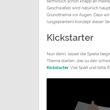
terminlich schon knapp an mein
Geschwafelt wird natürlich haupt
Grundthema vor Augen. Dass wir
(ungeplanten) Konzept dieser S
Kickstarter
Nun denn, lasset die Spiele beg
Thema starten, das zu den schwe
Kickstarter
. Viel Spaß und bitte