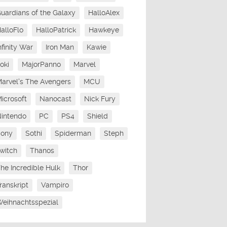
uardians of the Galaxy
HalloAlex
alloFlo
HalloPatrick
Hawkeye
nfinity War
Iron Man
Kawie
oki
MajorPanno
Marvel
arvel's The Avengers
MCU
icrosoft
Nanocast
Nick Fury
intendo
PC
PS4
Shield
Sony
Sothi
Spiderman
Steph
witch
Thanos
he Incredible Hulk
Thor
ranskript
Vampiro
eihnachtsspezial