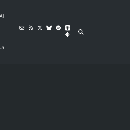
A]
U)