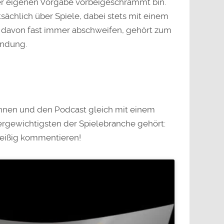
er eigenen Vorgabe vorbeigeschrammt bin.
sächlich über Spiele, dabei stets mit einem
 davon fast immer abschweifen, gehört zum
endung.
innen und den Podcast gleich mit einem
rgewichtigsten der Spielebranche gehört:
 fleißig kommentieren!