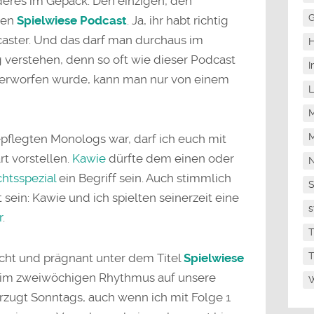
deres im Gepäck: Den einzigen, den
G
ren
Spielwiese Podcast
. Ja, ihr habt richtig
caster. Und das darf man durchaus im
H
verstehen, denn so oft wie dieser Podcast
I
erworfen wurde, kann man nur von einem
L
M
M
pflegten Monologs war, darf ich euch mit
 vorstellen.
Kawie
dürfte dem einen oder
N
htsspezial
ein Begriff sein. Auch stimmlich
sein: Kawie und ich spielten seinerzeit eine
s
r
.
T
T
licht und prägnant unter dem Titel
Spielwiese
n im zweiwöchigen Rhythmus auf unsere
W
rzugt Sonntags, auch wenn ich mit Folge 1