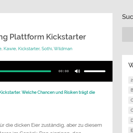
Su
g Plattform Kickstarter
e
,
Kawie
,
Kickstarter
,
Sothi
,
Wildman
Pfeiltasten
W
Hoch/Runter
benutzen,
00:00
um
die
Lautstärke
zu
regeln.
B
Kickstarter. Welche Chancen und Risiken trägt die
C
C
für die dicken Eier zuständig, aber zu diesem
E