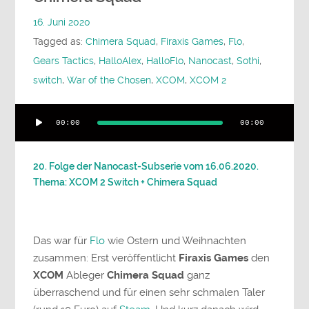
16. Juni 2020
Tagged as:
Chimera Squad
,
Firaxis Games
,
Flo
,
Gears Tactics
,
HalloAlex
,
HalloFlo
,
Nanocast
,
Sothi
,
switch
,
War of the Chosen
,
XCOM
,
XCOM 2
Audio-
00:00
00:00
Player
20. Folge der Nanocast-Subserie vom 16.06.2020.
Thema: XCOM 2 Switch + Chimera Squad
Das war für
Flo
wie Ostern und Weihnachten
zusammen: Erst veröffentlicht
Firaxis Games
den
XCOM
Ableger
Chimera Squad
ganz
überraschend und für einen sehr schmalen Taler