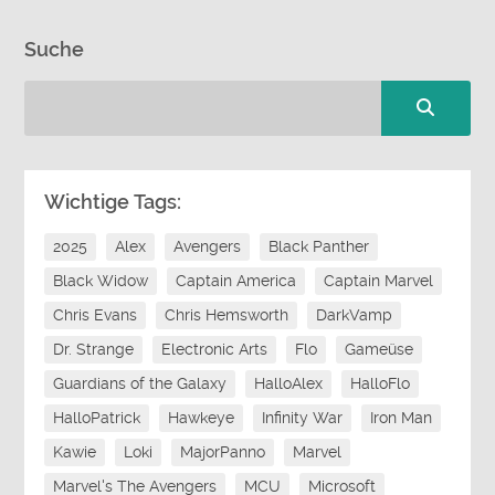
Suche
Wichtige Tags:
2025
Alex
Avengers
Black Panther
Black Widow
Captain America
Captain Marvel
Chris Evans
Chris Hemsworth
DarkVamp
Dr. Strange
Electronic Arts
Flo
Gameüse
Guardians of the Galaxy
HalloAlex
HalloFlo
HalloPatrick
Hawkeye
Infinity War
Iron Man
Kawie
Loki
MajorPanno
Marvel
Marvel's The Avengers
MCU
Microsoft