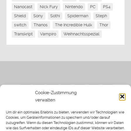
Nanocast
Nick Fury
Nintendo
PC
PS4
Shield
Sony
Sothi
Spiderman
Steph
switch
Thanos
The Incredible Hulk
Thor
Transkript
Vampiro
Weihnachtsspezial
Cookie-Zustimmung
verwalten
Impressum
|
Datenschutzerklärung
|
Sothi.de
|
Sothis
Um dir ein optimales Erlebnis zu bieten, verwenden wir Technologien wie
Spielwiese
Cookies, um Geräteinformationen zu speichern und/oder darauf
zuzugreifen. Wenn du diesen Technologien zustimmst, können wir Daten
wie das Surfverhalten oder eindeutige IDs auf dieser Website verarbeiten.