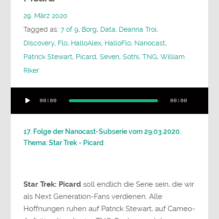
29. März 2020
Tagged as:
7 of 9
,
Borg
,
Data
,
Deanna Troi
,
Discovery
,
Flo
,
HalloAlex
,
HalloFlo
,
Nanocast
,
Patrick Stewart
,
Picard
,
Seven
,
Sothi
,
TNG
,
William
Riker
Audio-
00:00
00:00
Player
17. Folge der Nanocast-Subserie vom 29.03.2020.
Thema: Star Trek - Picard
Star Trek: Picard
soll endlich die Serie sein, die wir
als Next Generation-Fans verdienen. Alle
Hoffnungen ruhen auf Patrick Stewart, auf Cameo-