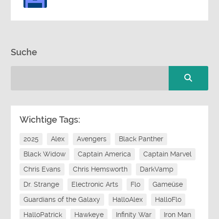
Suche
Wichtige Tags:
2025
Alex
Avengers
Black Panther
Black Widow
Captain America
Captain Marvel
Chris Evans
Chris Hemsworth
DarkVamp
Dr. Strange
Electronic Arts
Flo
Gameüse
Guardians of the Galaxy
HalloAlex
HalloFlo
HalloPatrick
Hawkeye
Infinity War
Iron Man