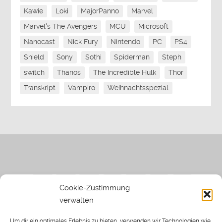
Kawie
Loki
MajorPanno
Marvel
Marvel's The Avengers
MCU
Microsoft
Nanocast
Nick Fury
Nintendo
PC
PS4
Shield
Sony
Sothi
Spiderman
Steph
switch
Thanos
The Incredible Hulk
Thor
Transkript
Vampiro
Weihnachtsspezial
Cookie-Zustimmung
verwalten
Impressum
|
Datenschutzerklärung
|
Sothi.de
|
Sothis
Um dir ein optimales Erlebnis zu bieten, verwenden wir Technologien wie