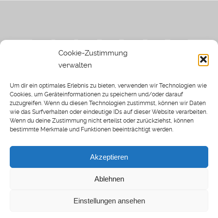
Cookie-Zustimmung
verwalten
Impressum
|
Datenschutzerklärung
|
Sothi.de
|
Sothis
Um dir ein optimales Erlebnis zu bieten, verwenden wir Technologien wie
Spielwiese
Cookies, um Geräteinformationen zu speichern und/oder darauf
zuzugreifen. Wenn du diesen Technologien zustimmst, können wir Daten
wie das Surfverhalten oder eindeutige IDs auf dieser Website verarbeiten.
Wenn du deine Zustimmung nicht erteilst oder zurückziehst, können
bestimmte Merkmale und Funktionen beeinträchtigt werden.
Home
Archiv
Akzeptieren
About: SWP
Blog
Ablehnen
Transkripte [BETA]
Cookie-Richtlinie (EU)
Einstellungen ansehen