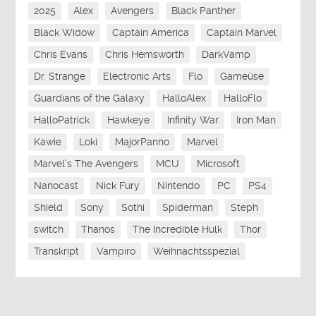
2025
Alex
Avengers
Black Panther
Black Widow
Captain America
Captain Marvel
Chris Evans
Chris Hemsworth
DarkVamp
Dr. Strange
Electronic Arts
Flo
Gameüse
Guardians of the Galaxy
HalloAlex
HalloFlo
HalloPatrick
Hawkeye
Infinity War
Iron Man
Kawie
Loki
MajorPanno
Marvel
Marvel's The Avengers
MCU
Microsoft
Nanocast
Nick Fury
Nintendo
PC
PS4
Shield
Sony
Sothi
Spiderman
Steph
switch
Thanos
The Incredible Hulk
Thor
Transkript
Vampiro
Weihnachtsspezial