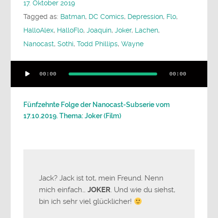
17. Oktober 2019
Tagged as:
Batman
,
DC Comics
,
Depression
,
Flo
,
HalloAlex
,
HalloFlo
,
Joaquin
,
Joker
,
Lachen
,
Nanocast
,
Sothi
,
Todd Phillips
,
Wayne
Audio-
00:00
00:00
Player
Fünfzehnte Folge der Nanocast-Subserie vom
17.10.2019. Thema: Joker (Film)
Jack? Jack ist tot, mein Freund. Nenn
mich einfach…
JOKER
. Und wie du siehst,
bin ich sehr viel glücklicher!