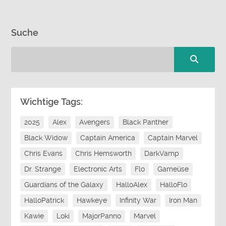
Suche
Wichtige Tags:
2025
Alex
Avengers
Black Panther
Black Widow
Captain America
Captain Marvel
Chris Evans
Chris Hemsworth
DarkVamp
Dr. Strange
Electronic Arts
Flo
Gameüse
Guardians of the Galaxy
HalloAlex
HalloFlo
HalloPatrick
Hawkeye
Infinity War
Iron Man
Kawie
Loki
MajorPanno
Marvel