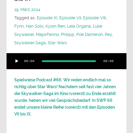
19. März 2024
Tagged as:
Episode IX
,
Episode VII
,
Episode VIII
,
Fynn
,
Han Solo
,
Kylon Ren
,
Leia Organa
,
Luke
Skywalker
,
MajorPanno
,
Philipp
,
Poe Dameron
,
Rey
,
Skywalker-Saga
,
Star Wars
Audio-
00:00
00:00
Player
Spielwiese Podcast #66: Wir reden endlich mal so
richtig über Star Wars! Nachdem seit fast vier Jahren
die Skywalker-Saga im Kino (vorerst) zu Ende erzählt
wurde, haben wir viel Gesprächsbedarf. In SWP 66
endet unsere kleine Reihe (vorerst) mit den Episoden
VII bis IX.