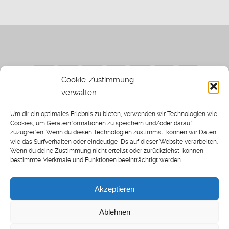
Cookie-Zustimmung
verwalten
Impressum
|
Datenschutzerklärung
|
Sothi.de
|
Sothis
Um dir ein optimales Erlebnis zu bieten, verwenden wir Technologien wie
Spielwiese
Cookies, um Geräteinformationen zu speichern und/oder darauf
zuzugreifen. Wenn du diesen Technologien zustimmst, können wir Daten
wie das Surfverhalten oder eindeutige IDs auf dieser Website verarbeiten.
Wenn du deine Zustimmung nicht erteilst oder zurückziehst, können
bestimmte Merkmale und Funktionen beeinträchtigt werden.
Home
Archiv
Akzeptieren
About: SWP
Blog
Ablehnen
Transkripte [BETA]