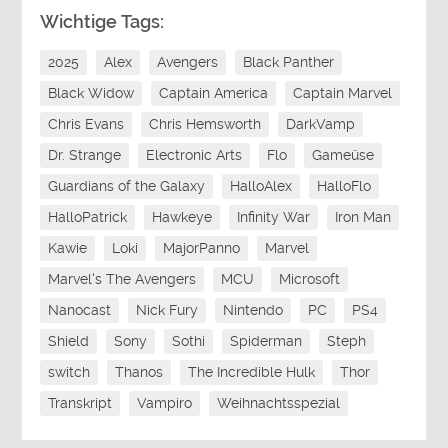
Wichtige Tags:
2025
Alex
Avengers
Black Panther
Black Widow
Captain America
Captain Marvel
Chris Evans
Chris Hemsworth
DarkVamp
Dr. Strange
Electronic Arts
Flo
Gameüse
Guardians of the Galaxy
HalloAlex
HalloFlo
HalloPatrick
Hawkeye
Infinity War
Iron Man
Kawie
Loki
MajorPanno
Marvel
Marvel's The Avengers
MCU
Microsoft
Nanocast
Nick Fury
Nintendo
PC
PS4
Shield
Sony
Sothi
Spiderman
Steph
switch
Thanos
The Incredible Hulk
Thor
Transkript
Vampiro
Weihnachtsspezial