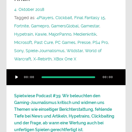
4. Oktober 2018
Tagged as:
4Players
,
Clickbait
,
Final Fantasy 15
,
Fortnite
,
Gamepro
,
GamersGlobal
,
Gamestar
,
Hypetrain
,
Kawie
,
MajorPanno
,
Medienkritik
,
Microsoft
,
Past Cure
,
PC Games
,
Presse
,
PS4 Pro
,
Sony
,
Spiele-Journalismus
,
Wildstar
,
World of
Warcraft
,
X-Rebirth
,
XBox One X
Audio-
00:00
00:00
Player
Spielwiese Podcast #39: Wir beleuchten den
Gaming-Journalismus kritisch und widmen uns
Themen wie einseitiger Berichterstattung, fehlende
Tiefe bei News und Artikeln, Hypetrains, Clickbaiting
und der Frage, ab wann eine Wertung auch bei
unfertigen Spielen gerechtfertigt ist.