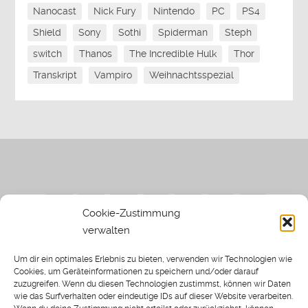
Nanocast
Nick Fury
Nintendo
PC
PS4
Shield
Sony
Sothi
Spiderman
Steph
switch
Thanos
The Incredible Hulk
Thor
Transkript
Vampiro
Weihnachtsspezial
Cookie-Zustimmung
verwalten
Impressum
|
Datenschutzerklärung
|
Sothi.de
|
Sothis
Um dir ein optimales Erlebnis zu bieten, verwenden wir Technologien wie
Spielwiese
Cookies, um Geräteinformationen zu speichern und/oder darauf
zuzugreifen. Wenn du diesen Technologien zustimmst, können wir Daten
wie das Surfverhalten oder eindeutige IDs auf dieser Website verarbeiten.