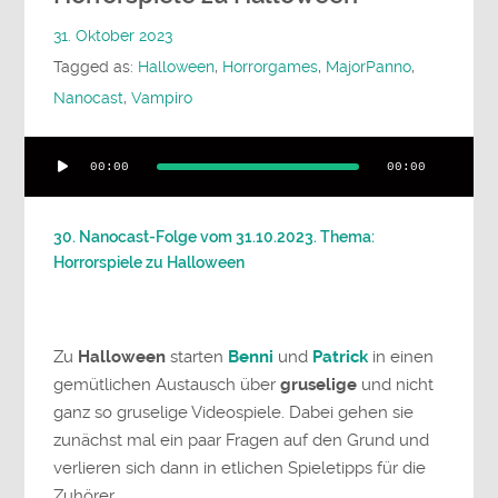
31. Oktober 2023
Tagged as:
Halloween
,
Horrorgames
,
MajorPanno
,
Nanocast
,
Vampiro
Audio-
00:00
00:00
Player
30. Nanocast-Folge vom 31.10.2023. Thema:
Horrorspiele zu Halloween
Zu
Halloween
starten
Benni
und
Patrick
in einen
gemütlichen Austausch über
gruselige
und nicht
ganz so gruselige Videospiele. Dabei gehen sie
zunächst mal ein paar Fragen auf den Grund und
verlieren sich dann in etlichen Spieletipps für die
Zuhörer.