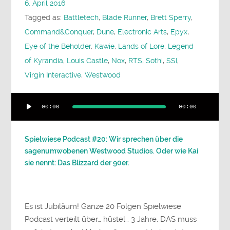
6. April 2016
Tagged as:
Battletech
,
Blade Runner
,
Brett Sperry
,
Command&Conquer
,
Dune
,
Electronic Arts
,
Epyx
,
Eye of the Beholder
,
Kawie
,
Lands of Lore
,
Legend
of Kyrandia
,
Louis Castle
,
Nox
,
RTS
,
Sothi
,
SSI
,
Virgin Interactive
,
Westwood
Audio-
00:00
00:00
Player
Spielwiese Podcast #20: Wir sprechen über die
sagenumwobenen Westwood Studios. Oder wie Kai
sie nennt: Das Blizzard der 90er.
Es ist Jubiläum! Ganze 20 Folgen Spielwiese
Podcast verteilt über… hüstel… 3 Jahre. DAS muss