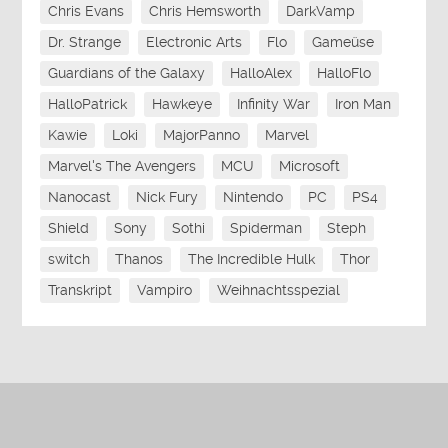
Chris Evans
Chris Hemsworth
DarkVamp
Dr. Strange
Electronic Arts
Flo
Gameüse
Guardians of the Galaxy
HalloAlex
HalloFlo
HalloPatrick
Hawkeye
Infinity War
Iron Man
Kawie
Loki
MajorPanno
Marvel
Marvel's The Avengers
MCU
Microsoft
Nanocast
Nick Fury
Nintendo
PC
PS4
Shield
Sony
Sothi
Spiderman
Steph
switch
Thanos
The Incredible Hulk
Thor
Transkript
Vampiro
Weihnachtsspezial