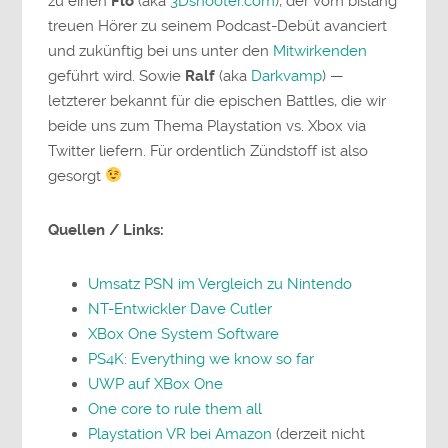
zu einen
Flo
(aka
3Dshooter.com
), der vom bislang
treuen Hörer zu seinem Podcast-Debüt avanciert
und zukünftig bei uns unter den
Mitwirkenden
geführt wird. Sowie
Ralf
(aka
Darkvamp
) —
letzterer bekannt für die epischen Battles, die wir
beide uns zum Thema Playstation vs. Xbox via
Twitter liefern. Für ordentlich Zündstoff ist also
gesorgt
Quellen / Links:
Umsatz PSN im Vergleich zu Nintendo
NT-Entwickler Dave Cutler
XBox One System Software
PS4K: Everything we know so far
UWP auf XBox One
One core to rule them all
Playstation VR bei Amazon
(derzeit nicht