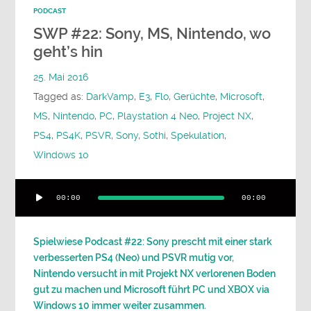
PODCAST
SWP #22: Sony, MS, Nintendo, wo
geht’s hin
25. Mai 2016
Tagged as:
DarkVamp
,
E3
,
Flo
,
Gerüchte
,
Microsoft
,
MS
,
Nintendo
,
PC
,
Playstation 4 Neo
,
Project NX
,
PS4
,
PS4K
,
PSVR
,
Sony
,
Sothi
,
Spekulation
,
Windows 10
Audio-
00:00
00:00
Player
Spielwiese Podcast #22: Sony prescht mit einer stark
verbesserten PS4 (Neo) und PSVR mutig vor,
Nintendo versucht in mit Projekt NX verlorenen Boden
gut zu machen und Microsoft führt PC und XBOX via
Windows 10 immer weiter zusammen.