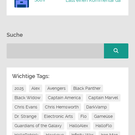
Sothi
Lass einen Kommentar da
Suche
Wichtige Tags:
2025
Alex
Avengers
Black Panther
Black Widow
Captain America
Captain Marvel
Chris Evans
Chris Hemsworth
DarkVamp
Dr. Strange
Electronic Arts
Flo
Gameüse
Guardians of the Galaxy
HalloAlex
HalloFlo