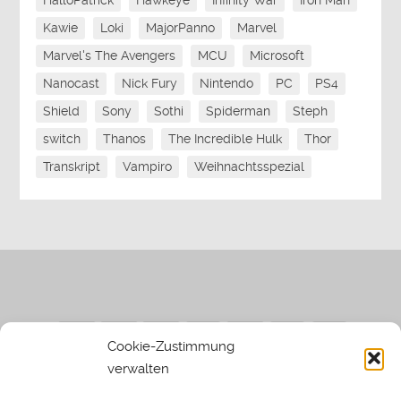
HalloPatrick
Hawkeye
Infinity War
Iron Man
Kawie
Loki
MajorPanno
Marvel
Marvel's The Avengers
MCU
Microsoft
Nanocast
Nick Fury
Nintendo
PC
PS4
Shield
Sony
Sothi
Spiderman
Steph
switch
Thanos
The Incredible Hulk
Thor
Transkript
Vampiro
Weihnachtsspezial
Cookie-Zustimmung
verwalten
Impressum
|
Datenschutzerklärung
|
Sothi.de
|
Sothis