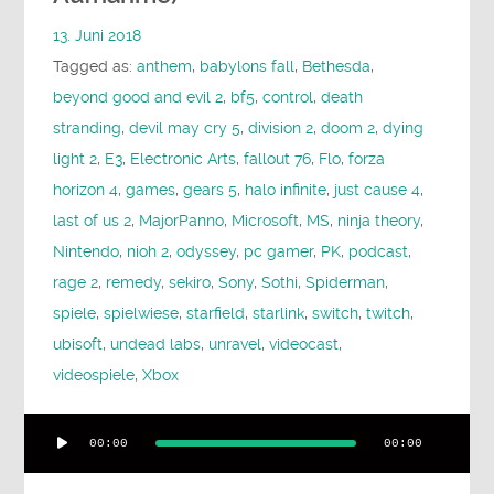
13. Juni 2018
Tagged as:
anthem
,
babylons fall
,
Bethesda
,
beyond good and evil 2
,
bf5
,
control
,
death
stranding
,
devil may cry 5
,
division 2
,
doom 2
,
dying
light 2
,
E3
,
Electronic Arts
,
fallout 76
,
Flo
,
forza
horizon 4
,
games
,
gears 5
,
halo infinite
,
just cause 4
,
last of us 2
,
MajorPanno
,
Microsoft
,
MS
,
ninja theory
,
Nintendo
,
nioh 2
,
odyssey
,
pc gamer
,
PK
,
podcast
,
rage 2
,
remedy
,
sekiro
,
Sony
,
Sothi
,
Spiderman
,
spiele
,
spielwiese
,
starfield
,
starlink
,
switch
,
twitch
,
ubisoft
,
undead labs
,
unravel
,
videocast
,
videospiele
,
Xbox
Audio-
00:00
00:00
Player