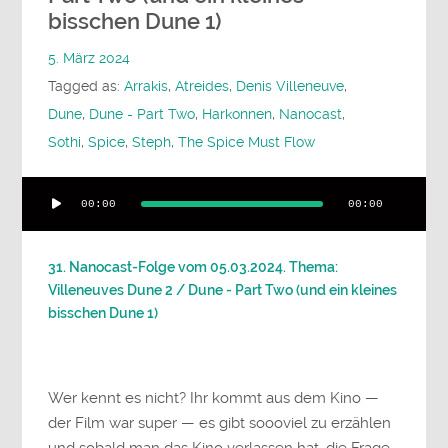
bisschen Dune 1)
5. März 2024
Tagged as:
Arrakis
,
Atreides
,
Denis Villeneuve
,
Dune
,
Dune - Part Two
,
Harkonnen
,
Nanocast
,
Sothi
,
Spice
,
Steph
,
The Spice Must Flow
Audio-
00:00
00:00
Player
31. Nanocast-Folge vom 05.03.2024. Thema:
Villeneuves Dune 2 / Dune - Part Two (und ein kleines
bisschen Dune 1)
Wer kennt es nicht? Ihr kommt aus dem Kino —
der Film war super — es gibt soooviel zu erzählen