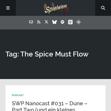
Tag: The Spice Must Flow
PODCAST
SWP Nanocast #031 – Dune –
Part Two (und ein kleines