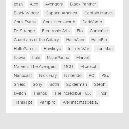
2025
Alex
Avengers
Black Panther
Black Widow
Captain America
Captain Marvel
Chris Evans
Chris Hemsworth
DarkVamp
Dr. Strange
Electronic Arts
Flo
Gameüse
Guardians of the Galaxy
HalloAlex
HalloFlo
HalloPatrick
Hawkeye
Infinity War
Iron Man
Kawie
Loki
MajorPanno
Marvel
Marvel's The Avengers
MCU
Microsoft
Nanocast
Nick Fury
Nintendo
PC
PS4
Shield
Sony
Sothi
Spiderman
Steph
switch
Thanos
The Incredible Hulk
Thor
Transkript
Vampiro
Weihnachtsspezial