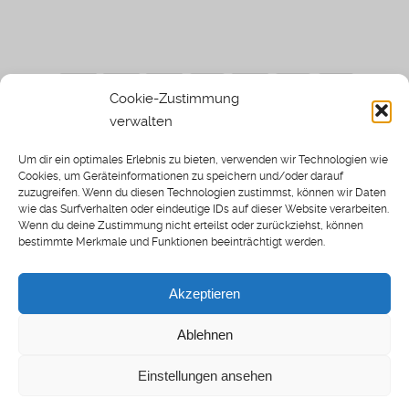
Cookie-Zustimmung
verwalten
Impressum
|
Datenschutzerklärung
|
Sothi.de
|
Sothis
Um dir ein optimales Erlebnis zu bieten, verwenden wir Technologien wie
Spielwiese
Cookies, um Geräteinformationen zu speichern und/oder darauf
zuzugreifen. Wenn du diesen Technologien zustimmst, können wir Daten
wie das Surfverhalten oder eindeutige IDs auf dieser Website verarbeiten.
Wenn du deine Zustimmung nicht erteilst oder zurückziehst, können
bestimmte Merkmale und Funktionen beeinträchtigt werden.
Home
Archiv
Akzeptieren
About: SWP
Blog
Ablehnen
Transkripte [BETA]
Cookie-Richtlinie (EU)
Einstellungen ansehen
Spielwiese Podcast © 2025