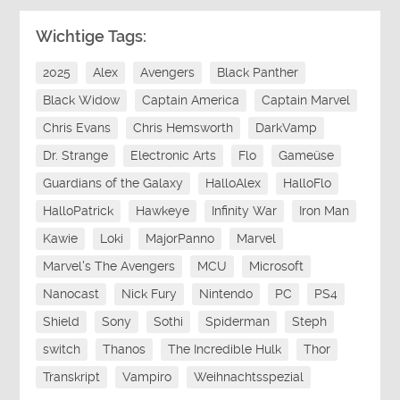
Wichtige Tags:
2025
Alex
Avengers
Black Panther
Black Widow
Captain America
Captain Marvel
Chris Evans
Chris Hemsworth
DarkVamp
Dr. Strange
Electronic Arts
Flo
Gameüse
Guardians of the Galaxy
HalloAlex
HalloFlo
HalloPatrick
Hawkeye
Infinity War
Iron Man
Kawie
Loki
MajorPanno
Marvel
Marvel's The Avengers
MCU
Microsoft
Nanocast
Nick Fury
Nintendo
PC
PS4
Shield
Sony
Sothi
Spiderman
Steph
switch
Thanos
The Incredible Hulk
Thor
Transkript
Vampiro
Weihnachtsspezial