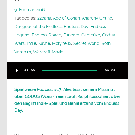
9. Februar 2016
Tagged as:
22cans
,
Age of Conan
,
Anarchy Online
,
Dungeon of the Endless
,
Endless Day
,
Endless
Legend
,
Endless Space
,
Funcom
,
Gameüse
,
Godus
Wars
,
Indie
,
Kawie
,
Molyneux
,
Secret World
,
Sothi
,
Vampiro
,
Warcraft Movie
Audio-
00:00
00:00
Player
Spielwiese Podcast #17: Alex lässt seinem Missmut
über GODUS (Wars) freien Lauf, Kai philosophiert über
den Begriff Indie-Spiel und Benni erzählt vom Endless
Day.