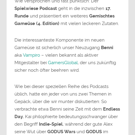
Wie versprochen und fast pünktlich: Der
Spielwiese Podcast
geht in die inzwischen
17.
Runde
und präsentiert ein weiteres
Gemischtes
Gameüse (4. Edition)
mit vielen leckeren Zutaten.
Die interessanteste Komponente im neuen
Gameüse ist sicherlich unser Neuzugang
Benni
aka
Vampiro
– vielen bekannt als aktiver
Mitgestalter bei
GamersGlobal
, der uns zukünftig
sicher noch öfter beehren wird.
Wie bei dieser speziellen Reihe des Podcasts
üblich, hatte ein jeder von uns zwei Themen in
Gepäck, über die wir munter diskutierten: So
verbrachte etwa Benni seine Zeit mit dem
Endless
Day
, Kai philophierte bedeutungsschwanger über
den Begriff
Indie-Spiel
, während der gute Alex
seine Wut über
GODUS Wars
und
GODUS
im