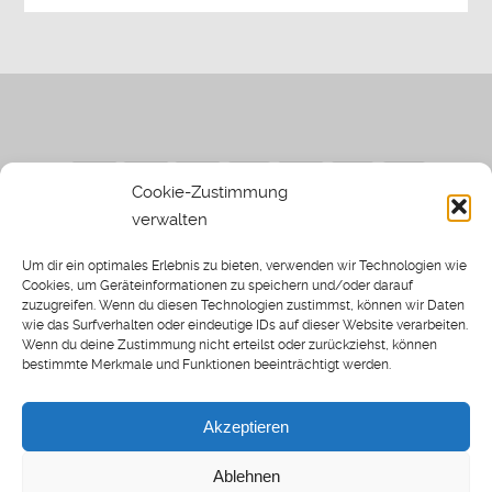
Cookie-Zustimmung
verwalten
Impressum
|
Datenschutzerklärung
|
Sothi.de
|
Sothis
Um dir ein optimales Erlebnis zu bieten, verwenden wir Technologien wie
Spielwiese
Cookies, um Geräteinformationen zu speichern und/oder darauf
zuzugreifen. Wenn du diesen Technologien zustimmst, können wir Daten
wie das Surfverhalten oder eindeutige IDs auf dieser Website verarbeiten.
Wenn du deine Zustimmung nicht erteilst oder zurückziehst, können
bestimmte Merkmale und Funktionen beeinträchtigt werden.
Home
Archiv
Akzeptieren
About: SWP
Blog
Ablehnen