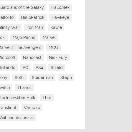
uardians of the Galaxy
HalloAlex
alloFlo
HalloPatrick
Hawkeye
nfinity War
Iron Man
Kawie
oki
MajorPanno
Marvel
arvel's The Avengers
MCU
icrosoft
Nanocast
Nick Fury
intendo
PC
PS4
Shield
Sony
Sothi
Spiderman
Steph
witch
Thanos
he Incredible Hulk
Thor
ranskript
Vampiro
eihnachtsspezial