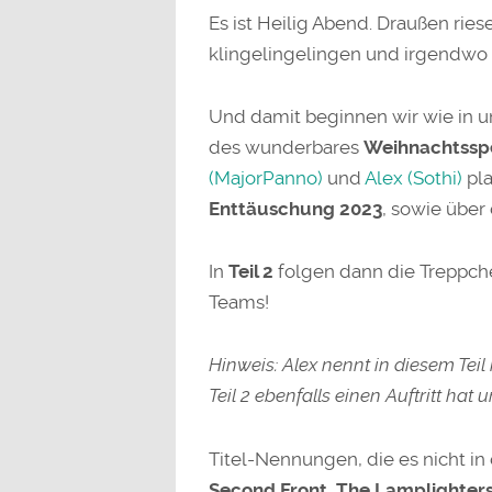
Es ist Heilig Abend. Draußen ries
klingelingelingen und irgendwo
Und damit beginnen wir wie in
des wunderbares
Weihnachtsspe
(MajorPanno)
und
Alex (Sothi)
pla
Enttäuschung 2023
, sowie über
In
Teil 2
folgen dann die Treppch
Teams!
Hinweis: Alex nennt in diesem Teil 
Teil 2 ebenfalls einen Auftritt hat 
Titel-Nennungen, die es nicht in 
Second Front, The Lamplighters