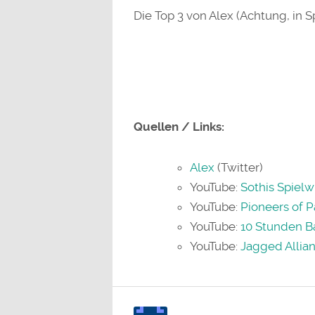
Die Top 3 von Alex (Achtung, in Sp
1. Baldur’s Gate 3 (PC)
2. Jagged Alliance 3 (PC)
3. Pioneers of Pagonia (PC)
Quellen / Links:
Alex
(Twitter)
YouTube:
Sothis Spielw
YouTube:
Pioneers of P
YouTube:
10 Stunden Ba
YouTube:
Jagged Allian