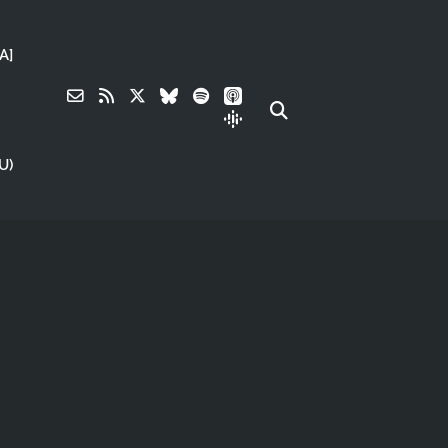
A]
U)