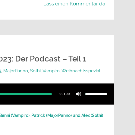
Lass einen Kommentar da
23: Der Podcast – Teil 1
3
,
MajorPanno
,
Sothi
,
Vampiro
,
Weihnachtsspezial
Pfeiltasten
Hoch/Runter
benutzen,
00:00
um
die
Lautstärke
zu
regeln.
nni (Vampiro), Patrick (MajorPanno) und Alex (Sothi)