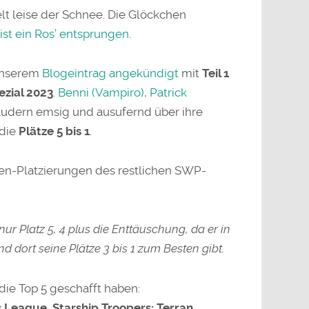
elt leise der Schnee. Die Glöckchen
ist ein Ros’ entsprungen
.
 unserem
Blogeintrag angekündigt
mit
Teil 1
zial 2023
.
Benni (Vampiro)
,
Patrick
udern emsig und ausufernd über ihre
 die
Plätze 5 bis 1
.
en-Platzierungen des restlichen SWP-
nur Platz 5, 4 plus die Enttäuschung, da er in
und dort seine Plätze 3 bis 1 zum Besten gibt.
die Top 5 geschafft haben:
 League, Starship Troopers: Terran