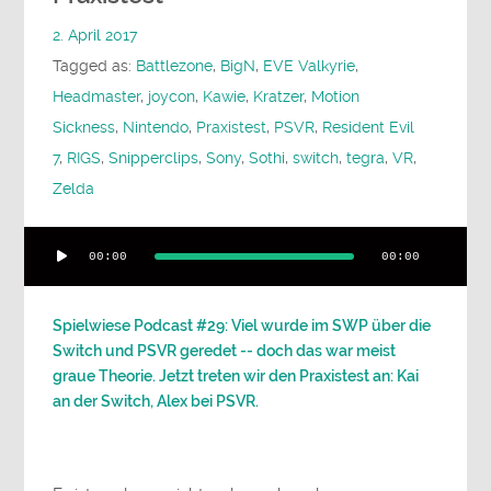
2. April 2017
Tagged as:
Battlezone
,
BigN
,
EVE Valkyrie
,
Headmaster
,
joycon
,
Kawie
,
Kratzer
,
Motion
Sickness
,
Nintendo
,
Praxistest
,
PSVR
,
Resident Evil
7
,
RIGS
,
Snipperclips
,
Sony
,
Sothi
,
switch
,
tegra
,
VR
,
Zelda
Audio-
00:00
00:00
Player
Spielwiese Podcast #29: Viel wurde im SWP über die
Switch und PSVR geredet -- doch das war meist
graue Theorie. Jetzt treten wir den Praxistest an: Kai
an der Switch, Alex bei PSVR.