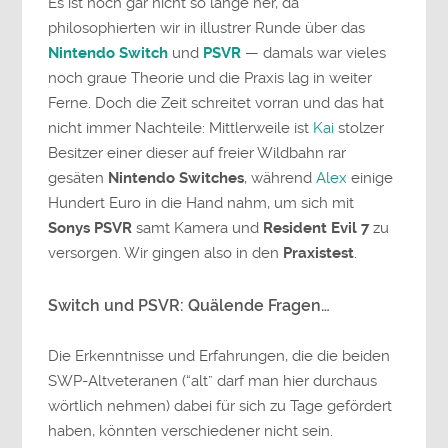
Es ist noch gar nicht so lange her, da
philosophierten wir in illustrer Runde über das
Nintendo Switch
und
PSVR
— damals war vieles
noch graue Theorie und die Praxis lag in weiter
Ferne. Doch die Zeit schreitet vorran und das hat
nicht immer Nachteile: Mittlerweile ist
Kai
stolzer
Besitzer einer dieser auf freier Wildbahn rar
gesäten
Nintendo Switches
, während
Alex
einige
Hundert Euro in die Hand nahm, um sich mit
Sonys PSVR
samt Kamera und
Resident Evil 7
zu
versorgen. Wir gingen also in den
Praxistest
.
Switch und PSVR: Quälende Fragen…
Die Erkenntnisse und Erfahrungen, die die beiden
SWP-Altveteranen (“alt” darf man hier durchaus
wörtlich nehmen) dabei für sich zu Tage gefördert
haben, könnten verschiedener nicht sein.