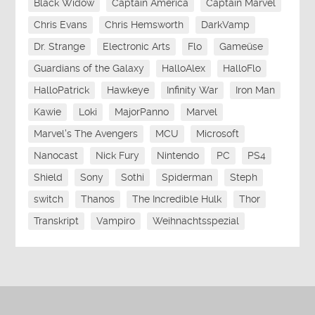
Black Widow
Captain America
Captain Marvel
Chris Evans
Chris Hemsworth
DarkVamp
Dr. Strange
Electronic Arts
Flo
Gameüse
Guardians of the Galaxy
HalloAlex
HalloFlo
HalloPatrick
Hawkeye
Infinity War
Iron Man
Kawie
Loki
MajorPanno
Marvel
Marvel's The Avengers
MCU
Microsoft
Nanocast
Nick Fury
Nintendo
PC
PS4
Shield
Sony
Sothi
Spiderman
Steph
switch
Thanos
The Incredible Hulk
Thor
Transkript
Vampiro
Weihnachtsspezial