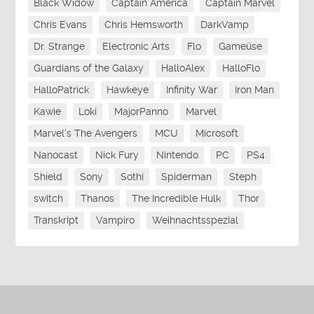
Black Widow
Captain America
Captain Marvel
Chris Evans
Chris Hemsworth
DarkVamp
Dr. Strange
Electronic Arts
Flo
Gameüse
Guardians of the Galaxy
HalloAlex
HalloFlo
HalloPatrick
Hawkeye
Infinity War
Iron Man
Kawie
Loki
MajorPanno
Marvel
Marvel's The Avengers
MCU
Microsoft
Nanocast
Nick Fury
Nintendo
PC
PS4
Shield
Sony
Sothi
Spiderman
Steph
switch
Thanos
The Incredible Hulk
Thor
Transkript
Vampiro
Weihnachtsspezial