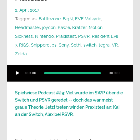
2. April 2017
Tagged as:
Battlezone
,
BigN
,
EVE Valkyrie
,
Headmaster
,
joycon
,
Kawie
,
Kratzer
,
Motion
Sickness
,
Nintendo
,
Praxistest
,
PSVR
,
Resident Evil
7
,
RIGS
,
Snipperclips
,
Sony
,
Sothi
,
switch
,
tegra
,
VR
,
Zelda
Audio-
00:00
00:00
Player
Spielwiese Podcast #29: Viel wurde im SWP über die
Switch und PSVR geredet -- doch das war meist
graue Theorie. Jetzt treten wir den Praxistest an: Kai
an der Switch, Alex bei PSVR.