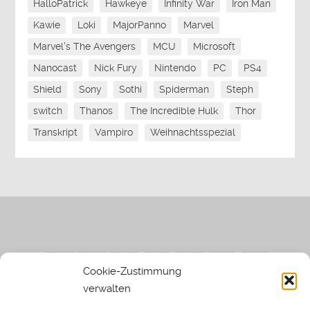
HalloPatrick
Hawkeye
Infinity War
Iron Man
Kawie
Loki
MajorPanno
Marvel
Marvel's The Avengers
MCU
Microsoft
Nanocast
Nick Fury
Nintendo
PC
PS4
Shield
Sony
Sothi
Spiderman
Steph
switch
Thanos
The Incredible Hulk
Thor
Transkript
Vampiro
Weihnachtsspezial
Cookie-Zustimmung
verwalten
Impressum
|
Datenschutzerklärung
|
Sothi.de
|
Sothis