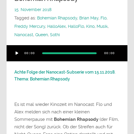
15. November 2018
Tagged as:
Bohemian Rhapsody
,
Brian May
,
Flo
,
Freddy Mercury
,
HalloAlex
,
HalloFlo
,
Kino
,
Musik
,
Nanocast
,
Queen
,
Sothi
Audio-
00:00
00:00
Player
Achte Folge der Nanocast-Subserie vom 15.11.2018.
Thema: Bohemian Rhapsody
Es ist mal wieder Kinozeit im Nanocast: Flo und
Alex melden sich nach einer kleinen
Sommerpause mit
Bohemian Rhapsody
(der Film,
nicht der Song) zurück. Ob der Streifen auch für