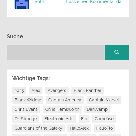
Sothi
Lass einen Kommentar da
Suche
Wichtige Tags:
2025
Alex
Avengers
Black Panther
Black Widow
Captain America
Captain Marvel
Chris Evans
Chris Hemsworth
DarkVamp
Dr. Strange
Electronic Arts
Flo
Gameüse
Guardians of the Galaxy
HalloAlex
HalloFlo