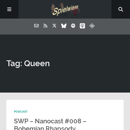
Tag: Queen
PODCAST
SWP – Nanocast #008 –
Bohemian Rhapsody