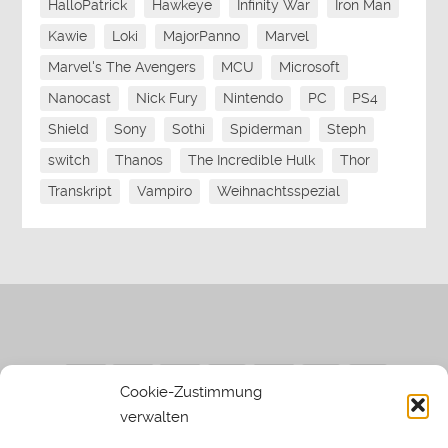
HalloPatrick
Hawkeye
Infinity War
Iron Man
Kawie
Loki
MajorPanno
Marvel
Marvel's The Avengers
MCU
Microsoft
Nanocast
Nick Fury
Nintendo
PC
PS4
Shield
Sony
Sothi
Spiderman
Steph
switch
Thanos
The Incredible Hulk
Thor
Transkript
Vampiro
Weihnachtsspezial
Cookie-Zustimmung
verwalten
Impressum
|
Datenschutzerklärung
|
Sothi.de
|
Sothis