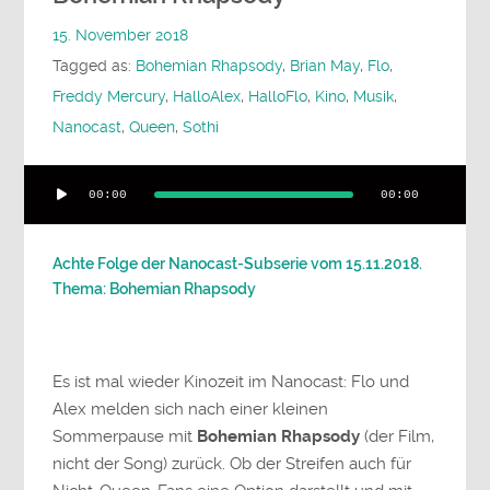
15. November 2018
Tagged as:
Bohemian Rhapsody
,
Brian May
,
Flo
,
Freddy Mercury
,
HalloAlex
,
HalloFlo
,
Kino
,
Musik
,
Nanocast
,
Queen
,
Sothi
Audio-
00:00
00:00
Player
Achte Folge der Nanocast-Subserie vom 15.11.2018.
Thema: Bohemian Rhapsody
Es ist mal wieder Kinozeit im Nanocast: Flo und
Alex melden sich nach einer kleinen
Sommerpause mit
Bohemian Rhapsody
(der Film,
nicht der Song) zurück. Ob der Streifen auch für