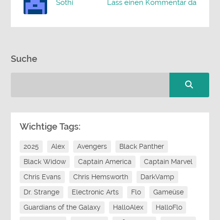
Sothi
Lass einen Kommentar da
Suche
Wichtige Tags:
2025
Alex
Avengers
Black Panther
Black Widow
Captain America
Captain Marvel
Chris Evans
Chris Hemsworth
DarkVamp
Dr. Strange
Electronic Arts
Flo
Gameüse
Guardians of the Galaxy
HalloAlex
HalloFlo