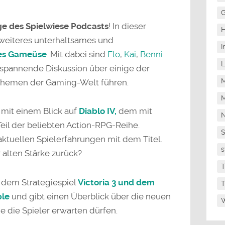
G
ge des Spielwiese Podcasts
! In dieser
H
 weiteres unterhaltsames und
I
es Gameüse
. Mit dabei sind
Flo
,
Kai
,
Benni
L
 spannende Diskussion über einige der
M
Themen der Gaming-Welt führen.
M
 mit einem Blick auf
Diablo IV,
dem mit
N
il der beliebten Action-RPG-Reihe.
ktuellen Spielerfahrungen mit dem Titel.
s
 alten Stärke zurück?
T
dem Strategiespiel
Victoria 3 und dem
T
ple
und gibt einen Überblick über die neuen
W
 die Spieler erwarten dürfen.