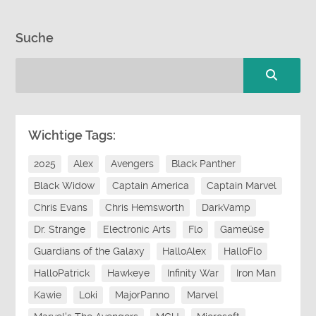
Suche
Wichtige Tags:
2025
Alex
Avengers
Black Panther
Black Widow
Captain America
Captain Marvel
Chris Evans
Chris Hemsworth
DarkVamp
Dr. Strange
Electronic Arts
Flo
Gameüse
Guardians of the Galaxy
HalloAlex
HalloFlo
HalloPatrick
Hawkeye
Infinity War
Iron Man
Kawie
Loki
MajorPanno
Marvel