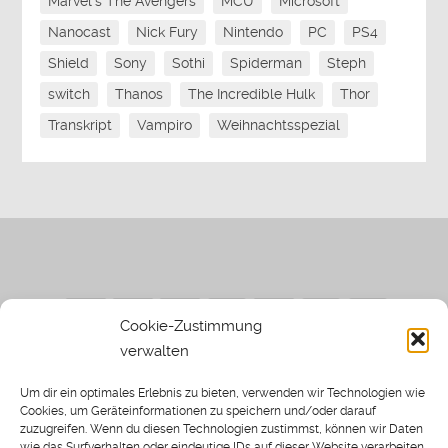
Marvel's The Avengers
MCU
Microsoft
Nanocast
Nick Fury
Nintendo
PC
PS4
Shield
Sony
Sothi
Spiderman
Steph
switch
Thanos
The Incredible Hulk
Thor
Transkript
Vampiro
Weihnachtsspezial
Cookie-Zustimmung
verwalten
Impressum
|
Datenschutzerklärung
|
Sothi.de
|
Sothis
Um dir ein optimales Erlebnis zu bieten, verwenden wir Technologien wie
Spielwiese
Cookies, um Geräteinformationen zu speichern und/oder darauf
zuzugreifen. Wenn du diesen Technologien zustimmst, können wir Daten
wie das Surfverhalten oder eindeutige IDs auf dieser Website verarbeiten.