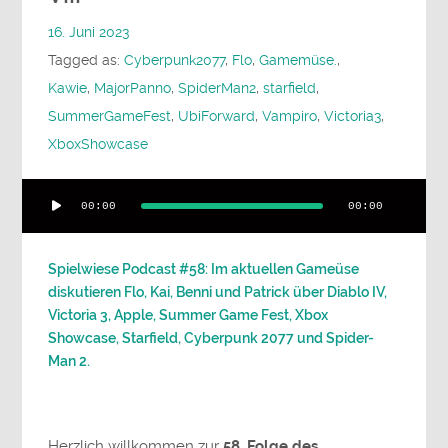
16. Juni 2023
Tagged as:
Cyberpunk2077
,
Flo
,
Gamemüse.
,
Kawie
,
MajorPanno
,
SpiderMan2
,
starfield
,
SummerGameFest
,
UbiForward
,
Vampiro
,
Victoria3
,
XboxShowcase
Audio-
00:00
00:00
Player
Spielwiese Podcast #58: Im aktuellen Gameüse
diskutieren Flo, Kai, Benni und Patrick über Diablo IV,
Victoria 3, Apple, Summer Game Fest, Xbox
Showcase, Starfield, Cyberpunk 2077 und Spider-
Man 2.
Herzlich willkommen zur
58. Folge des