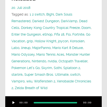
20. Juli 2018
Tagged as:
1 2 switch
,
BigN
,
Dark Souls
Remastered
,
Darkest Dungeon
,
DarkVamp
,
Dead
Cells
,
Donkey Kong Country Tropical Freeze
,
Doom
,
Enter the Gungeon
,
eShop
,
Fifa 18
,
Flo
,
Fortnite
,
Go
Vacation
,
grip
,
Hollow Knight
,
joycon
,
Konsolen
,
Labo
,
lineup
,
MajorPanno
,
Mario Kart 8 Deluxe
,
Mario Odyssey
,
Mario Tennis Aces
,
Monster Hunter
Generations
,
Nintendo
,
nvidia
,
Octopath Traveller
,
Pokemon Let's Go
,
Skyrim
,
Sothi
,
Splatoon 2
,
starlink
,
Super Smash Bros. Ultimate
,
switch
,
Vampiro
,
wiiu
,
Wolfenstein 2
,
Xenobalde Chronicles
2
,
Zelda Breath of Wild
Audio-
00:00
00:00
Player