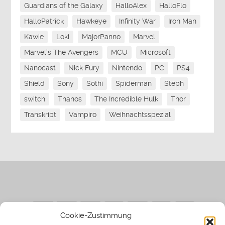
Guardians of the Galaxy
HalloAlex
HalloFlo
HalloPatrick
Hawkeye
Infinity War
Iron Man
Kawie
Loki
MajorPanno
Marvel
Marvel's The Avengers
MCU
Microsoft
Nanocast
Nick Fury
Nintendo
PC
PS4
Shield
Sony
Sothi
Spiderman
Steph
switch
Thanos
The Incredible Hulk
Thor
Transkript
Vampiro
Weihnachtsspezial
Cookie-Zustimmung