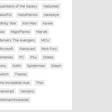
uardians of the Galaxy
HalloAlex
alloFlo
HalloPatrick
Hawkeye
nfinity War
Iron Man
Kawie
oki
MajorPanno
Marvel
arvel's The Avengers
MCU
icrosoft
Nanocast
Nick Fury
intendo
PC
PS4
Shield
Sony
Sothi
Spiderman
Steph
witch
Thanos
he Incredible Hulk
Thor
ranskript
Vampiro
eihnachtsspezial