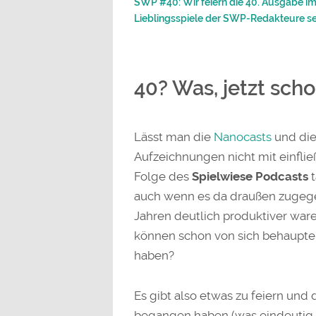
SWP #40: Wir feiern die 40. Ausgabe im
Lieblingsspiele der SWP-Redakteure se
40? Was, jetzt scho
Lässt man die
Nanocasts
und die
Aufzeichnungen nicht mit einflie
Folge des
Spielwiese Podcasts
t
auch wenn es da draußen zugege
Jahren deutlich produktiver ware
können schon von sich behaupte
haben?
Es gibt also etwas zu feiern und 
begangen haben (was eindeutig 