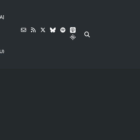
A]
U)