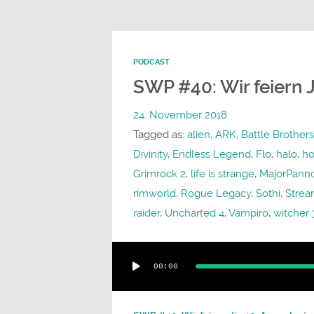
PODCAST
SWP #40: Wir feiern 
24. November 2018
Tagged as:
alien
,
ARK
,
Battle Brothers
Divinity
,
Endless Legend
,
Flo
,
halo
,
ho
Grimrock 2
,
life is strange
,
MajorPann
rimworld
,
Rogue Legacy
,
Sothi
,
Stre
raider
,
Uncharted 4
,
Vampiro
,
witcher 
Audio-
00:00
Player