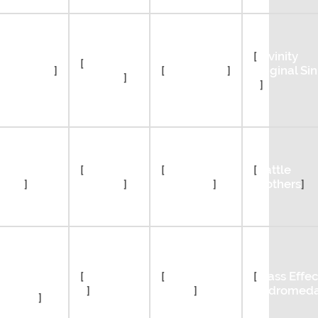
[
Divinity
[
Life is
arthstone
]
[
Overwatch
]
Original Sin
strange
]
2
]
dless
[
Pillars of
[
Darkest
[
Battle
gend
]
Eternity
]
Dungeon
]
Brothers
]
LO
[
Witcher
[
Quantum
[
Mass Effec
terchief
3
]
Break
]
Andromed
lection
]