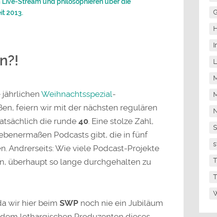
 Live-Stream und philosophieren über die
G
it 2013.
H
I
n?!
L
M
 jährlichen
Weihnachtsspezial
-
M
ßen, feiern wir mit der nächsten regulären
N
atsächlich die runde
40
. Eine stolze Zahl,
benermaßen Podcasts gibt, die in fünf
s
n. Andrerseits: Wie viele Podcast-Projekte
T
n, überhaupt so lange durchgehalten zu
T
W
da wir hier beim
SWP
noch nie ein Jubiläum
dem lethargischen Produzenten dieses