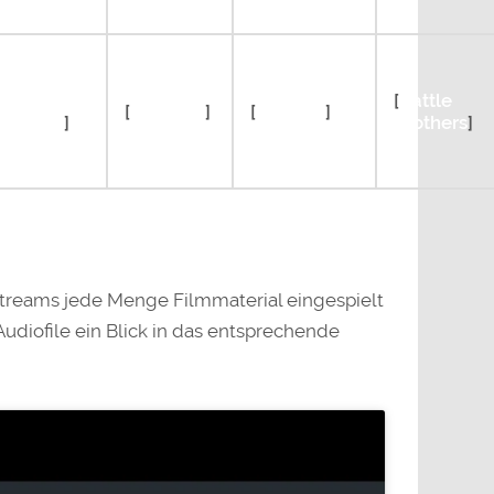
gend of
[
Battle
[
ARK (EA)
]
[
XCOM 2
]
mrock 2
]
Brothers
]
treams jede Menge Filmmaterial eingespielt
Audiofile ein Blick in das entsprechende