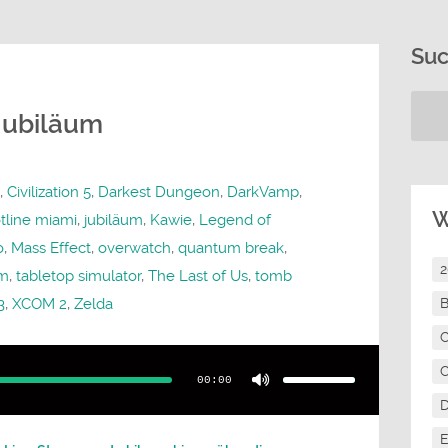
Su
Jubiläum
,
Civilization 5
,
Darkest Dungeon
,
DarkVamp
,
W
tline miami
,
jubiläum
,
Kawie
,
Legend of
o
,
Mass Effect
,
overwatch
,
quantum break
,
am
,
tabletop simulator
,
The Last of Us
,
tomb
3
,
XCOM 2
,
Zelda
B
C
Pfeiltasten
Hoch/Runter
C
benutzen,
00:00
um
die
Lautstärke
zu
regeln.
E