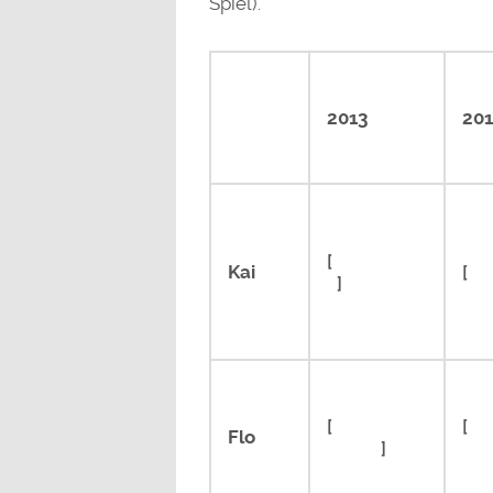
Spiel).
2013
20
[
Civilisation
Kai
[
La
5
]
[
Hotline
[
Ali
Flo
Miami
]
Iso