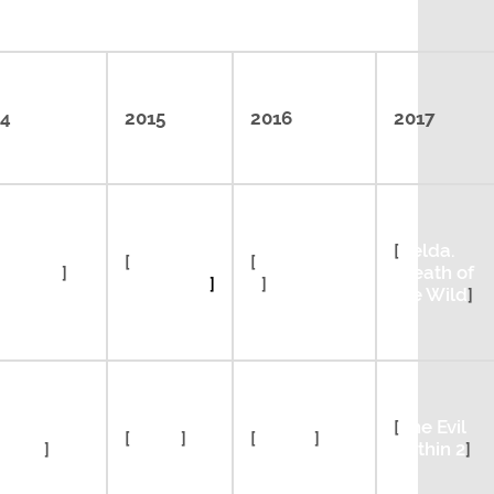
14
2015
2016
2017
[
Zelda.
[
Tabletop
[
Uncharted
st of Us
]
Breath of
Simulator
]
4
]
the Wild
]
en:
[
The Evil
[
Soma
]
[
DOOM
]
lation
]
Within 2
]