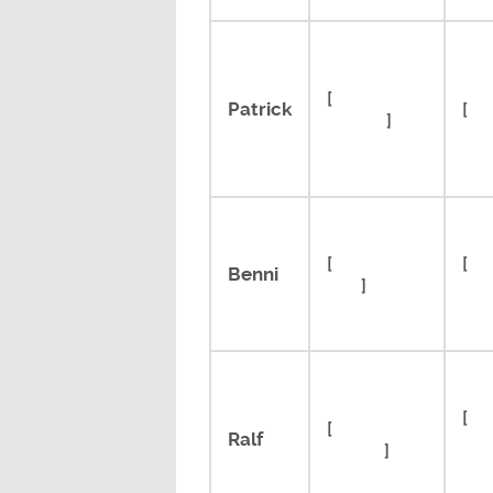
[
Bioshock
Patrick
[
He
Infinite
]
[
RimWorld
[
En
Benni
(EA)
]
Le
[
HA
[
Tomb
Ralf
Mas
Raider
]
Col