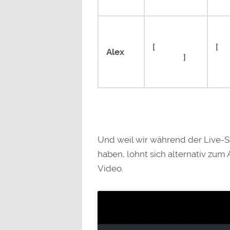
[
Rogue
[
Le
Alex
Legacy
]
Gri
Und weil wir während der Live-S
haben, lohnt sich alternativ zum 
Video.