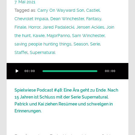
7. Mai 2021
Tagged as:
Carry On Wayward Son
,
Castiel
,
Chevrolet Impala
,
Dean Winchester
,
Fantasy
,
Finale
,
Horror
,
Jared Padalecki
,
Jensen Ackles
,
Join
the hunt
,
Kawie
,
MajorPanno
,
Sam Winchester
,
saving people hunting things
,
Season
,
Serie
,
Staffel
,
Supernatural
Audio-
00:00
00:00
Player
Spielwiese Podcast #48: Eine Ära geht zu Ende. Nach
15 Jahren ist Schluss mit der Serie Supernatural.
Patrick und Kai ziehen Resümee und schwelgen in
Erinnerungen.