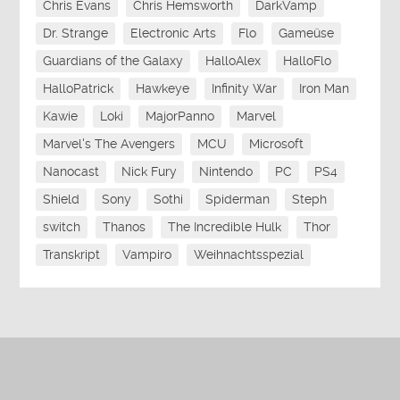
Chris Evans
Chris Hemsworth
DarkVamp
Dr. Strange
Electronic Arts
Flo
Gameüse
Guardians of the Galaxy
HalloAlex
HalloFlo
HalloPatrick
Hawkeye
Infinity War
Iron Man
Kawie
Loki
MajorPanno
Marvel
Marvel's The Avengers
MCU
Microsoft
Nanocast
Nick Fury
Nintendo
PC
PS4
Shield
Sony
Sothi
Spiderman
Steph
switch
Thanos
The Incredible Hulk
Thor
Transkript
Vampiro
Weihnachtsspezial