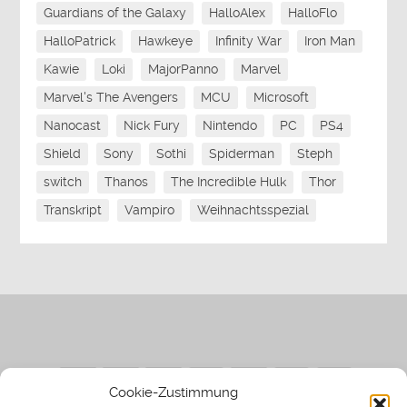
Guardians of the Galaxy
HalloAlex
HalloFlo
HalloPatrick
Hawkeye
Infinity War
Iron Man
Kawie
Loki
MajorPanno
Marvel
Marvel's The Avengers
MCU
Microsoft
Nanocast
Nick Fury
Nintendo
PC
PS4
Shield
Sony
Sothi
Spiderman
Steph
switch
Thanos
The Incredible Hulk
Thor
Transkript
Vampiro
Weihnachtsspezial
Cookie-Zustimmung