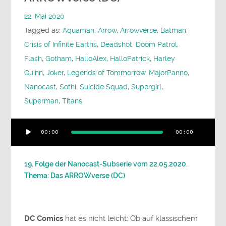
22. Mai 2020
Tagged as:
Aquaman
,
Arrow
,
Arrowverse
,
Batman
,
Crisis of Infinite Earths
,
Deadshot
,
Doom Patrol
,
Flash
,
Gotham
,
HalloAlex
,
HalloPatrick
,
Harley
Quinn
,
Joker
,
Legends of Tommorrow
,
MajorPanno
,
Nanocast
,
Sothi
,
Suicide Squad
,
Supergirl
,
Superman
,
Titans
Audio-
00:00
00:00
Player
19. Folge der Nanocast-Subserie vom 22.05.2020.
Thema: Das ARROWverse (DC)
DC Comics
hat es nicht leicht: Ob auf klassischem