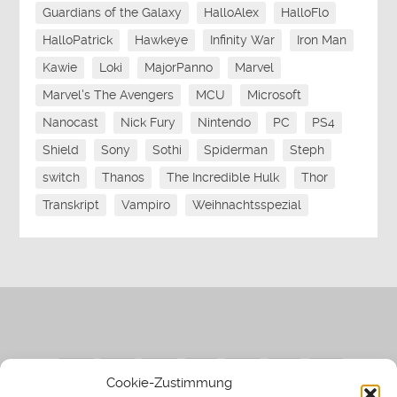
Guardians of the Galaxy
HalloAlex
HalloFlo
HalloPatrick
Hawkeye
Infinity War
Iron Man
Kawie
Loki
MajorPanno
Marvel
Marvel's The Avengers
MCU
Microsoft
Nanocast
Nick Fury
Nintendo
PC
PS4
Shield
Sony
Sothi
Spiderman
Steph
switch
Thanos
The Incredible Hulk
Thor
Transkript
Vampiro
Weihnachtsspezial
Cookie-Zustimmung