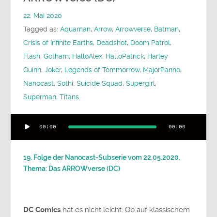
22. Mai 2020
Tagged as:
Aquaman
,
Arrow
,
Arrowverse
,
Batman
,
Crisis of Infinite Earths
,
Deadshot
,
Doom Patrol
,
Flash
,
Gotham
,
HalloAlex
,
HalloPatrick
,
Harley
Quinn
,
Joker
,
Legends of Tommorrow
,
MajorPanno
,
Nanocast
,
Sothi
,
Suicide Squad
,
Supergirl
,
Superman
,
Titans
Audio-
00:00
00:00
Player
19. Folge der Nanocast-Subserie vom 22.05.2020.
Thema: Das ARROWverse (DC)
DC Comics
hat es nicht leicht: Ob auf klassischem