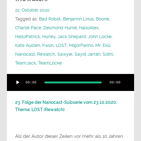
22. Oktober 2020
Tagged as:
Bad Robot
,
Benjamin Linus
,
Boone
,
Charlie Pace
,
Desmond Hume
,
HalloAlex
,
HalloPatrick
,
Hurley
,
Jack Shepard
,
John Locke
,
Kate Austen
,
Kwon
,
LOST
,
MajorPanno
,
Mr. Eko
,
Nanocast
,
Rewatch
,
Sawyer
,
Sayid Jarrah
,
Sothi
,
TeamJack
,
TeamLocke
Audio-
00:00
00:00
Player
23. Folge der Nanocast-Subserie vom 23.10.2020.
Thema: LOST (Rewatch)
Als der Autor dieser Zeilen vor mehr als 10 Jahren