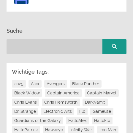
Suche
Wichtige Tags:
2025
Alex
Avengers
Black Panther
Black Widow
Captain America
Captain Marvel
Chris Evans
Chris Hemsworth
DarkVamp
Dr. Strange
Electronic Arts
Flo
Gameüse
Guardians of the Galaxy
HalloAlex
HalloFlo
HalloPatrick
Hawkeye
Infinity War
Iron Man