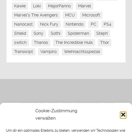
Kawie
Loki
MajorPanno
Marvel
Marvel's The Avengers
MCU
Microsoft
Nanocast
Nick Fury
Nintendo
PC
PS4
Shield
Sony
Sothi
Spiderman
Steph
switch
Thanos
The Incredible Hulk
Thor
Transkript
Vampiro
Weihnachtsspezial
Cookie-Zustimmung
verwalten
Impressum
|
Datenschutzerklärung
|
Sothi.de
|
Sothis
Um dir ein optimales Erlebnis zu bieten, verwenden wir Technologien wie