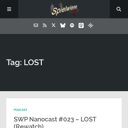
Tag: LOST
PODCAST
SWP Nanocast #023 – LOST
(Rewatch)