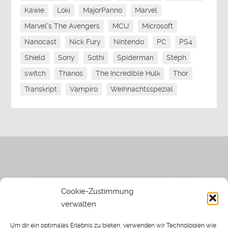
Kawie
Loki
MajorPanno
Marvel
Marvel's The Avengers
MCU
Microsoft
Nanocast
Nick Fury
Nintendo
PC
PS4
Shield
Sony
Sothi
Spiderman
Steph
switch
Thanos
The Incredible Hulk
Thor
Transkript
Vampiro
Weihnachtsspezial
Cookie-Zustimmung
verwalten
Impressum
|
Datenschutzerklärung
|
Sothi.de
|
Sothis
Um dir ein optimales Erlebnis zu bieten, verwenden wir Technologien wie