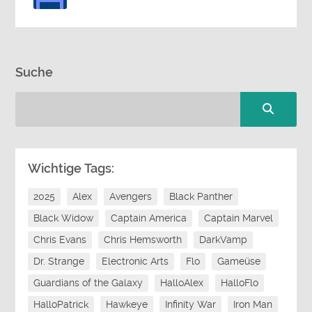
Suche
Wichtige Tags:
2025
Alex
Avengers
Black Panther
Black Widow
Captain America
Captain Marvel
Chris Evans
Chris Hemsworth
DarkVamp
Dr. Strange
Electronic Arts
Flo
Gameüse
Guardians of the Galaxy
HalloAlex
HalloFlo
HalloPatrick
Hawkeye
Infinity War
Iron Man