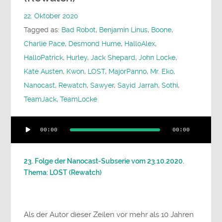
22. Oktober 2020
Tagged as:
Bad Robot
,
Benjamin Linus
,
Boone
,
Charlie Pace
,
Desmond Hume
,
HalloAlex
,
HalloPatrick
,
Hurley
,
Jack Shepard
,
John Locke
,
Kate Austen
,
Kwon
,
LOST
,
MajorPanno
,
Mr. Eko
,
Nanocast
,
Rewatch
,
Sawyer
,
Sayid Jarrah
,
Sothi
,
TeamJack
,
TeamLocke
Audio-
00:00
00:00
Player
23. Folge der Nanocast-Subserie vom 23.10.2020.
Thema: LOST (Rewatch)
Als der Autor dieser Zeilen vor mehr als 10 Jahren