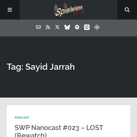
Tag: Sayid Jarrah
PODCAST
SWP Nanocast #023 – LOST
(Rewatch)