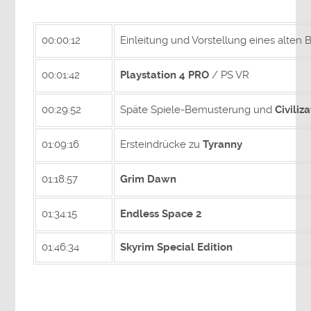
00:00:12
Einleitung und Vorstellung eines alten
00:01:42
Playstation 4 PRO
/ PS VR
00:29:52
Späte Spiele-Bemusterung und
Civiliz
01:09:16
Ersteindrücke zu
Tyranny
01:18:57
Grim Dawn
01:34:15
Endless Space 2
01:46:34
Skyrim Special Edition