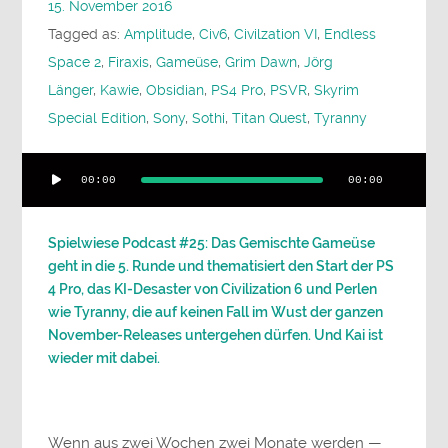
15. November 2016
Tagged as:
Amplitude
,
Civ6
,
Civilzation VI
,
Endless
Space 2
,
Firaxis
,
Gameüse
,
Grim Dawn
,
Jörg
Länger
,
Kawie
,
Obsidian
,
PS4 Pro
,
PSVR
,
Skyrim
Special Edition
,
Sony
,
Sothi
,
Titan Quest
,
Tyranny
Audio-
00:00
00:00
Player
Spielwiese Podcast #25: Das Gemischte Gameüse
geht in die 5. Runde und thematisiert den Start der PS
4 Pro, das KI-Desaster von Civilization 6 und Perlen
wie Tyranny, die auf keinen Fall im Wust der ganzen
November-Releases untergehen dürfen. Und Kai ist
wieder mit dabei.
Wenn aus zwei Wochen zwei Monate werden —