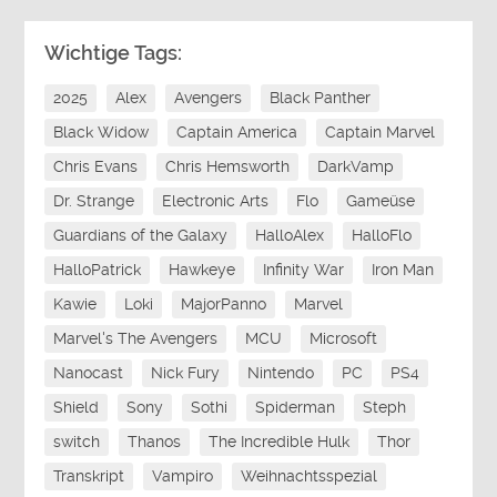
Wichtige Tags:
2025
Alex
Avengers
Black Panther
Black Widow
Captain America
Captain Marvel
Chris Evans
Chris Hemsworth
DarkVamp
Dr. Strange
Electronic Arts
Flo
Gameüse
Guardians of the Galaxy
HalloAlex
HalloFlo
HalloPatrick
Hawkeye
Infinity War
Iron Man
Kawie
Loki
MajorPanno
Marvel
Marvel's The Avengers
MCU
Microsoft
Nanocast
Nick Fury
Nintendo
PC
PS4
Shield
Sony
Sothi
Spiderman
Steph
switch
Thanos
The Incredible Hulk
Thor
Transkript
Vampiro
Weihnachtsspezial