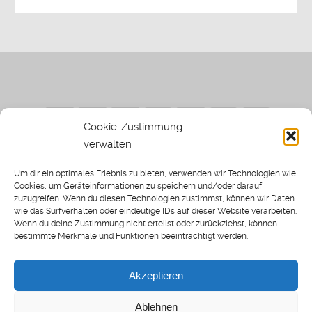
Cookie-Zustimmung
verwalten
Impressum
|
Datenschutzerklärung
|
Sothi.de
|
Sothis
Um dir ein optimales Erlebnis zu bieten, verwenden wir Technologien wie
Spielwiese
Cookies, um Geräteinformationen zu speichern und/oder darauf
zuzugreifen. Wenn du diesen Technologien zustimmst, können wir Daten
wie das Surfverhalten oder eindeutige IDs auf dieser Website verarbeiten.
Wenn du deine Zustimmung nicht erteilst oder zurückziehst, können
bestimmte Merkmale und Funktionen beeinträchtigt werden.
Home
Archiv
Akzeptieren
About: SWP
Blog
Ablehnen