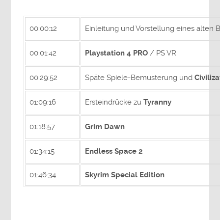
00:00:12
Einleitung und Vorstellung eines alten
00:01:42
Playstation 4 PRO
/ PS VR
00:29:52
Späte Spiele-Bemusterung und
Civiliz
01:09:16
Ersteindrücke zu
Tyranny
01:18:57
Grim Dawn
01:34:15
Endless Space 2
01:46:34
Skyrim Special Edition