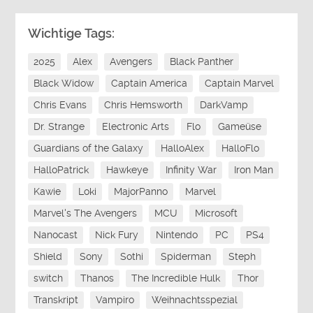
Wichtige Tags:
2025
Alex
Avengers
Black Panther
Black Widow
Captain America
Captain Marvel
Chris Evans
Chris Hemsworth
DarkVamp
Dr. Strange
Electronic Arts
Flo
Gameüse
Guardians of the Galaxy
HalloAlex
HalloFlo
HalloPatrick
Hawkeye
Infinity War
Iron Man
Kawie
Loki
MajorPanno
Marvel
Marvel's The Avengers
MCU
Microsoft
Nanocast
Nick Fury
Nintendo
PC
PS4
Shield
Sony
Sothi
Spiderman
Steph
switch
Thanos
The Incredible Hulk
Thor
Transkript
Vampiro
Weihnachtsspezial