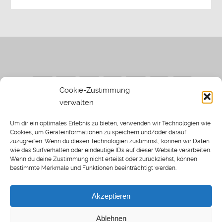
Cookie-Zustimmung
verwalten
Impressum
|
Datenschutzerklärung
|
Sothi.de
|
Sothis
Um dir ein optimales Erlebnis zu bieten, verwenden wir Technologien wie
Spielwiese
Cookies, um Geräteinformationen zu speichern und/oder darauf
zuzugreifen. Wenn du diesen Technologien zustimmst, können wir Daten
wie das Surfverhalten oder eindeutige IDs auf dieser Website verarbeiten.
Wenn du deine Zustimmung nicht erteilst oder zurückziehst, können
bestimmte Merkmale und Funktionen beeinträchtigt werden.
Home
Archiv
Akzeptieren
About: SWP
Blog
Ablehnen