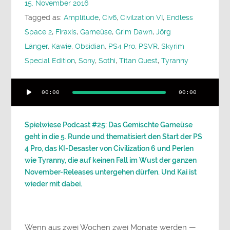
15. November 2016
Tagged as:
Amplitude
,
Civ6
,
Civilzation VI
,
Endless
Space 2
,
Firaxis
,
Gameüse
,
Grim Dawn
,
Jörg
Länger
,
Kawie
,
Obsidian
,
PS4 Pro
,
PSVR
,
Skyrim
Special Edition
,
Sony
,
Sothi
,
Titan Quest
,
Tyranny
Audio-
00:00
00:00
Player
Spielwiese Podcast #25: Das Gemischte Gameüse
geht in die 5. Runde und thematisiert den Start der PS
4 Pro, das KI-Desaster von Civilization 6 und Perlen
wie Tyranny, die auf keinen Fall im Wust der ganzen
November-Releases untergehen dürfen. Und Kai ist
wieder mit dabei.
Wenn aus zwei Wochen zwei Monate werden —