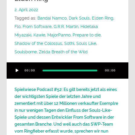
2. April 2022
Tagged as:
Bandai Namco
,
Dark Souls
,
Elden Ring
,
Flo
,
From Software
,
G.R.R. Martin
,
Hidetaka
Miyazaki
,
Kawie
,
MajorPanno
,
Prepare to die
,
Shadow of the Colossus
,
Sothi
,
Souls Like
,
Soulsborne
,
Zelda Breath of the Wild
Audio-
00:00
00:00
Player
Spielwiese Podcast #52: Es gilt bereits jetzt als eines
der wichtigsten Spiele der letzten Jahre und
zementiert mit über 12 Millionen verkaufter Exemplre
in nur wenigen Tagen den Einfluss der Souls-Like-
Spiele und dessen Entwickler From Software in der
gesamten Branche. Und weil auch das SWP-Team
vom Ringfieber erfasst wurde, sprechen wir nun