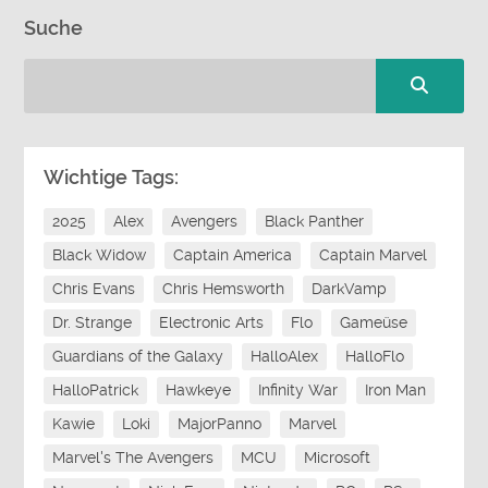
Suche
Wichtige Tags:
2025
Alex
Avengers
Black Panther
Black Widow
Captain America
Captain Marvel
Chris Evans
Chris Hemsworth
DarkVamp
Dr. Strange
Electronic Arts
Flo
Gameüse
Guardians of the Galaxy
HalloAlex
HalloFlo
HalloPatrick
Hawkeye
Infinity War
Iron Man
Kawie
Loki
MajorPanno
Marvel
Marvel's The Avengers
MCU
Microsoft