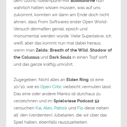
dem Gothic-Steampunk-Mix
Bloodborne
nun
wahrlich hätten wissen müssen, was auf uns
zukommt, konnten wir dann am Ende doch nicht
ahnen, dass From Softwares erster Open World-
Versuch dermaßen genial, episch und
monumental werden würde. Viele Superlative, ich
weiß, aber das kommt nun mal dabei heraus,
wenn man
Zelda: Breath of the Wild
,
Shadow of
the Colussus
und
Dark Souls
in einen Topf wirft
und das ganze kräftig umrührt.
Zugegeben: Nicht alles an
Elden Ring
ist eine
10/10, wie es
Open Critic
vielleicht vermuten lässt.
Das eine oder andere Manko ist durchaus zu
verzeichnen und im
Spielwiese Podcast 52
versuchen
Kai
,
Alex
,
Patrick
und
Flo
diese neben
all’ den (verdienten) Jubelarien, die wir über das
Spiel halten, ebenfalls rauszuarbeiten.