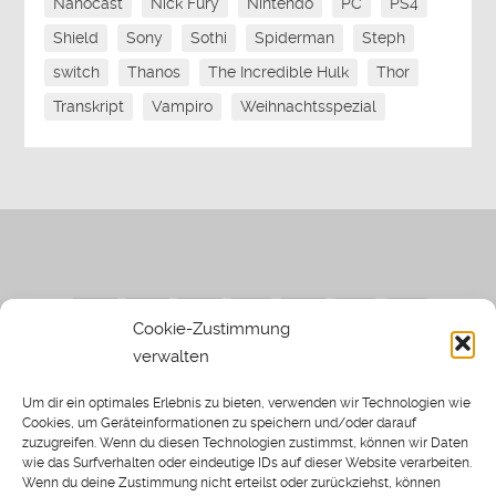
Nanocast
Nick Fury
Nintendo
PC
PS4
Shield
Sony
Sothi
Spiderman
Steph
switch
Thanos
The Incredible Hulk
Thor
Transkript
Vampiro
Weihnachtsspezial
Cookie-Zustimmung
verwalten
Impressum
|
Datenschutzerklärung
|
Sothi.de
|
Sothis
Um dir ein optimales Erlebnis zu bieten, verwenden wir Technologien wie
Spielwiese
Cookies, um Geräteinformationen zu speichern und/oder darauf
zuzugreifen. Wenn du diesen Technologien zustimmst, können wir Daten
wie das Surfverhalten oder eindeutige IDs auf dieser Website verarbeiten.
Wenn du deine Zustimmung nicht erteilst oder zurückziehst, können