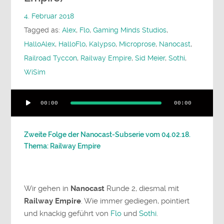
4. Februar 2018
Tagged as:
Alex
,
Flo
,
Gaming Minds Studios
,
HalloAlex
,
HalloFlo
,
Kalypso
,
Microprose
,
Nanocast
,
Railroad Tyccon
,
Railway Empire
,
Sid Meier
,
Sothi
,
WiSim
Audio-
00:00
00:00
Player
Zweite Folge der Nanocast-Subserie vom 04.02.18.
Thema: Railway Empire
Wir gehen in
Nanocast
Runde 2, diesmal mit
Railway Empire
. Wie immer gediegen, pointiert
und knackig geführt von
Flo
und
Sothi
.