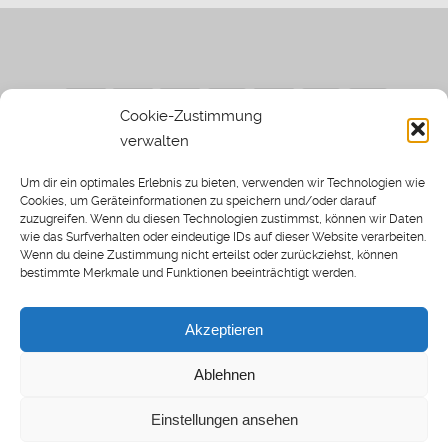
Cookie-Zustimmung
verwalten
Impressum
|
Datenschutzerklärung
|
Sothi.de
|
Sothis
Um dir ein optimales Erlebnis zu bieten, verwenden wir Technologien wie
Spielwiese
Cookies, um Geräteinformationen zu speichern und/oder darauf
zuzugreifen. Wenn du diesen Technologien zustimmst, können wir Daten
wie das Surfverhalten oder eindeutige IDs auf dieser Website verarbeiten.
Wenn du deine Zustimmung nicht erteilst oder zurückziehst, können
bestimmte Merkmale und Funktionen beeinträchtigt werden.
Home
Archiv
Akzeptieren
About: SWP
Blog
Ablehnen
Transkripte [BETA]
Cookie-Richtlinie (EU)
Einstellungen ansehen