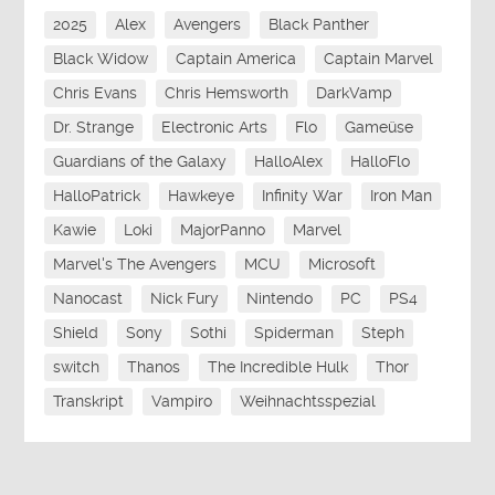
2025
Alex
Avengers
Black Panther
Black Widow
Captain America
Captain Marvel
Chris Evans
Chris Hemsworth
DarkVamp
Dr. Strange
Electronic Arts
Flo
Gameüse
Guardians of the Galaxy
HalloAlex
HalloFlo
HalloPatrick
Hawkeye
Infinity War
Iron Man
Kawie
Loki
MajorPanno
Marvel
Marvel's The Avengers
MCU
Microsoft
Nanocast
Nick Fury
Nintendo
PC
PS4
Shield
Sony
Sothi
Spiderman
Steph
switch
Thanos
The Incredible Hulk
Thor
Transkript
Vampiro
Weihnachtsspezial