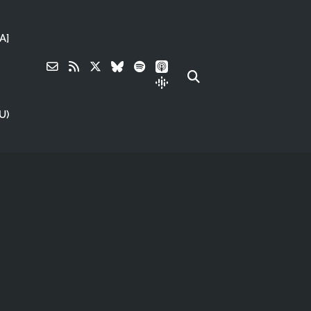
A]
U)