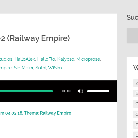
Su
 (Railway Empire)
tudios
,
HalloAlex
,
HalloFlo
,
Kalypso
,
Microprose
,
W
mpire
,
Sid Meier
,
Sothi
,
WiSim
Pfeiltasten
Hoch/Runter
benutzen,
00:00
um
B
die
Lautstärke
zu
C
regeln.
om 04.02.18. Thema: Railway Empire
C
E