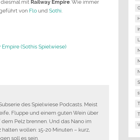
 diesmal mit
Railway Empire
. Wie immer
G
 geführt von
Flo
und
Sothi
.
H
I
L
 Empire (Sothis Spielwiese)
M
M
N
s
T
 Subserie des Spielwiese Podcasts. Meist
feife, Fluppe und einem guten Wein über
T
f dem Pelz brennen. Und das Nano im
W
z halten wollen: 15-20 Minuten – kurz,
en soll es sein.