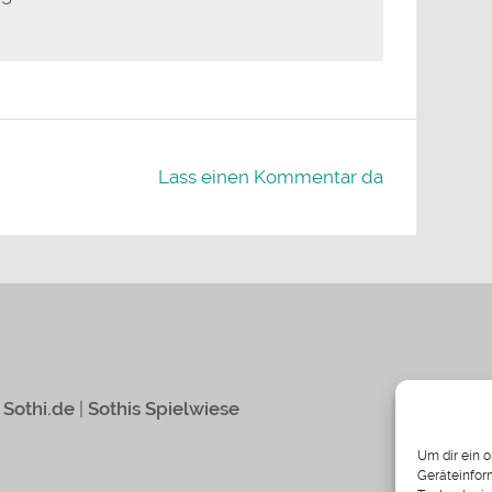
Lass einen Kommentar da
|
Sothi.de
|
Sothis Spielwiese
Um dir ein 
Geräteinfor