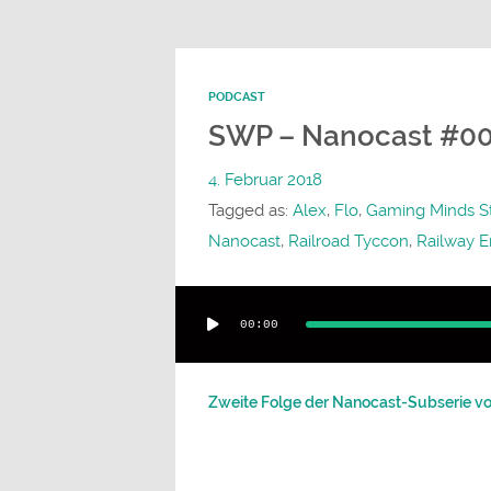
PODCAST
SWP – Nanocast #002
4. Februar 2018
Tagged as:
Alex
,
Flo
,
Gaming Minds S
Nanocast
,
Railroad Tyccon
,
Railway E
Audio-
00:00
Player
Zweite Folge der Nanocast-Subserie v