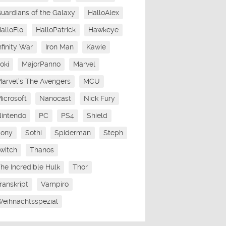
uardians of the Galaxy
HalloAlex
alloFlo
HalloPatrick
Hawkeye
nfinity War
Iron Man
Kawie
oki
MajorPanno
Marvel
arvel's The Avengers
MCU
icrosoft
Nanocast
Nick Fury
intendo
PC
PS4
Shield
Sony
Sothi
Spiderman
Steph
witch
Thanos
he Incredible Hulk
Thor
ranskript
Vampiro
eihnachtsspezial