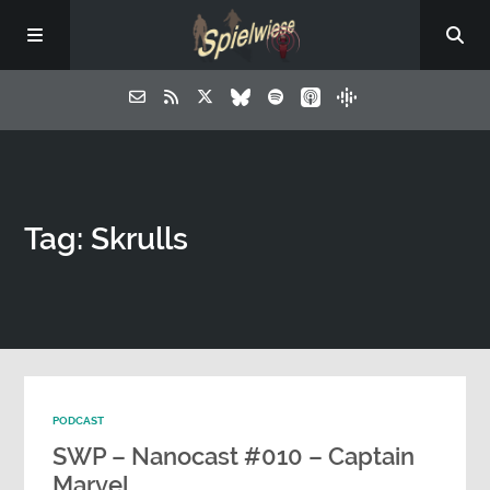
Tag: Skrulls
PODCAST
SWP – Nanocast #010 – Captain
Marvel