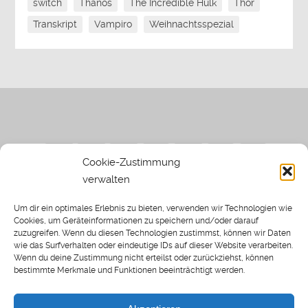
switch
Thanos
The Incredible Hulk
Thor
Transkript
Vampiro
Weihnachtsspezial
Cookie-Zustimmung
verwalten
Impressum
|
Datenschutzerklärung
|
Sothi.de
|
Sothis
Um dir ein optimales Erlebnis zu bieten, verwenden wir Technologien wie
Spielwiese
Cookies, um Geräteinformationen zu speichern und/oder darauf
zuzugreifen. Wenn du diesen Technologien zustimmst, können wir Daten
wie das Surfverhalten oder eindeutige IDs auf dieser Website verarbeiten.
Wenn du deine Zustimmung nicht erteilst oder zurückziehst, können
bestimmte Merkmale und Funktionen beeinträchtigt werden.
Home
Archiv