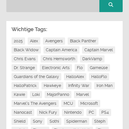
Wichtige Tags:
2025
Alex
Avengers
Black Panther
Black Widow
Captain America
Captain Marvel
Chris Evans
Chris Hemsworth
DarkVamp
Dr. Strange
Electronic Arts
Flo
Gameüse
Guardians of the Galaxy
HalloAlex
HalloFlo
HalloPatrick
Hawkeye
Infinity War
Iron Man
Kawie
Loki
MajorPanno
Marvel
Marvel's The Avengers
MCU
Microsoft
Nanocast
Nick Fury
Nintendo
PC
PS4
Shield
Sony
Sothi
Spiderman
Steph