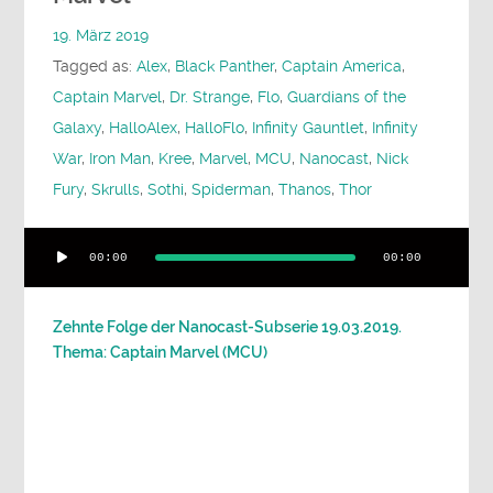
19. März 2019
Tagged as:
Alex
,
Black Panther
,
Captain America
,
Captain Marvel
,
Dr. Strange
,
Flo
,
Guardians of the
Galaxy
,
HalloAlex
,
HalloFlo
,
Infinity Gauntlet
,
Infinity
War
,
Iron Man
,
Kree
,
Marvel
,
MCU
,
Nanocast
,
Nick
Fury
,
Skrulls
,
Sothi
,
Spiderman
,
Thanos
,
Thor
Audio-
00:00
00:00
Player
Zehnte Folge der Nanocast-Subserie 19.03.2019.
Thema: Captain Marvel (MCU)