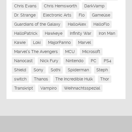
Chris Evans
Chris Hemsworth
DarkVamp
Dr. Strange
Electronic Arts
Flo
Gameüse
Guardians of the Galaxy
HalloAlex
HalloFlo
HalloPatrick
Hawkeye
Infinity War
Iron Man
Kawie
Loki
MajorPanno
Marvel
Marvel's The Avengers
MCU
Microsoft
Nanocast
Nick Fury
Nintendo
PC
PS4
Shield
Sony
Sothi
Spiderman
Steph
switch
Thanos
The Incredible Hulk
Thor
Transkript
Vampiro
Weihnachtsspezial