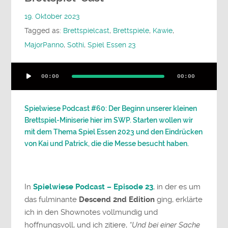
19. Oktober 2023
Tagged as:
Brettspielcast
,
Brettspiele
,
Kawie
,
MajorPanno
,
Sothi
,
Spiel Essen 23
Audio-
00:00
00:00
Player
Spielwiese Podcast #60: Der Beginn unserer kleinen
Brettspiel-Miniserie hier im SWP. Starten wollen wir
mit dem Thema Spiel Essen 2023 und den Eindrücken
von Kai und Patrick, die die Messe besucht haben.
In
Spielwiese Podcast – Episode 23
, in der es um
das fulminante
Descend 2nd Edition
ging, erklärte
ich in den Shownotes vollmundig und
hoffnungsvoll, und ich zitiere,
“Und bei einer Sache