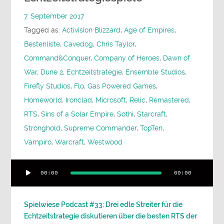
7. September 2017
Tagged as:
Activision Blizzard
,
Age of Empires
,
Bestenliste
,
Cavedog
,
Chris Taylor
,
Command&Conquer
,
Company of Heroes
,
Dawn of
War
,
Dune 2
,
Echtzeitstrategie
,
Ensemble Studios
,
Firefly Studios
,
Flo
,
Gas Powered Games
,
Homeworld
,
Ironclad
,
Microsoft
,
Relic
,
Remastered
,
RTS
,
Sins of a Solar Empire
,
Sothi
,
Starcraft
,
Stronghold
,
Supreme Commander
,
TopTen
,
Vampiro
,
Warcraft
,
Westwood
Audio-
00:00
00:00
Player
Spielwiese Podcast #33: Drei edle Streiter für die
Echtzeitstrategie diskutieren über die besten RTS der