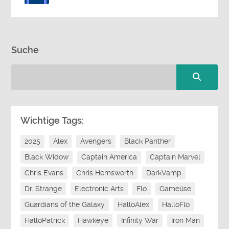
Suche
Wichtige Tags:
2025
Alex
Avengers
Black Panther
Black Widow
Captain America
Captain Marvel
Chris Evans
Chris Hemsworth
DarkVamp
Dr. Strange
Electronic Arts
Flo
Gameüse
Guardians of the Galaxy
HalloAlex
HalloFlo
HalloPatrick
Hawkeye
Infinity War
Iron Man