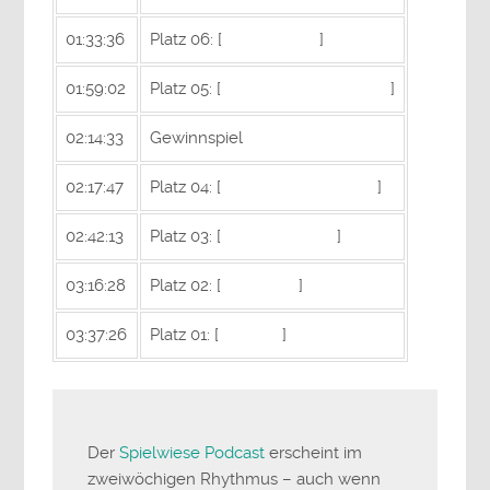
01:33:36
Platz 06: [
Dawn of War
]
01:59:02
Platz 05: [
Supreme Commander
]
02:14:33
Gewinnspiel
02:17:47
Platz 04: [
Command&Conquer
]
02:42:13
Platz 03: [
Age of Empires
]
03:16:28
Platz 02: [
Warcraft 2
]
03:37:26
Platz 01: [
Starcraft
]
Der
Spielwiese Podcast
erscheint im
zweiwöchigen Rhythmus – auch wenn