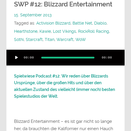
SWP #12: Blizzard Entertainment
15. September 2013
Tagged as:
Activision Blizzard
,
Battle Net
,
Diablo
,
Hearthstone
,
Kawie
,
Lost Vikings
,
RockRoll Racing
,
Sothi
,
Starcraft
,
Titan
,
Warcraft
,
WoW
Audio-
00:00
00:00
Player
Spielwiese Podcast #12: Wir reden über Blizzards
Ursprünge, über die großen Hits und über den
aktuellen Zustand des vielleicht (immer noch) besten
Spielestudios der Welt.
Blizzard Entertainment – es ist gar nicht so lange
her, da brauchten die Kalifornier nur einen Hauch