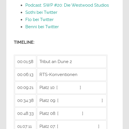
Podcast: SWP #20: Die Westwood Studios
Sothi bei Twitter
Flo bei Twitter
Benni bei Twitter
TIMELINE:
00:01:58
Tribut an Dune 2
00:06:13
RTS-Konventionen
00:09:21
Platz 10: [
Stronghold
]
00:34:38
Platz 09: [
Sins of a Solar Empire
]
00:48:33
Platz 08: [
Homeworld
]
01:07:11
Platz 07: [
Company of Heroes
]