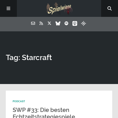
Tag: Starcraft
PODCAST
SWP #33: Die besten
Echtzeitstrategiespiele