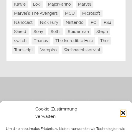
Kawie
Loki
MajorPanno
Marvel
Marvel's The Avengers
MCU
Microsoft
Nanocast
Nick Fury
Nintendo
PC
PS4
Shield
Sony
Sothi
Spiderman
Steph
switch
Thanos
The Incredible Hulk
Thor
Transkript
Vampiro
Weihnachtsspezial
Cookie-Zustimmung
verwalten
Impressum
|
Datenschutzerklärung
|
Sothi.de
|
Sothis
Um dir ein optimales Erlebnis zu bieten, verwenden wir Technologien wie
Spielwiese