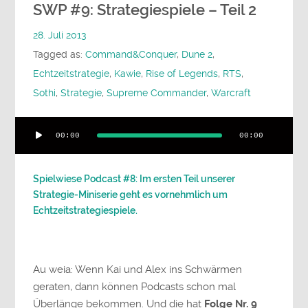
SWP #9: Strategiespiele – Teil 2
28. Juli 2013
Tagged as:
Command&Conquer
,
Dune 2
,
Echtzeitstrategie
,
Kawie
,
Rise of Legends
,
RTS
,
Sothi
,
Strategie
,
Supreme Commander
,
Warcraft
Audio-
00:00
00:00
Player
Spielwiese Podcast #8: Im ersten Teil unserer
Strategie-Miniserie geht es vornehmlich um
Echtzeitstrategiespiele.
Au weia: Wenn Kai und Alex ins Schwärmen
geraten, dann können Podcasts schon mal
Überlänge bekommen. Und die hat
Folge Nr. 9