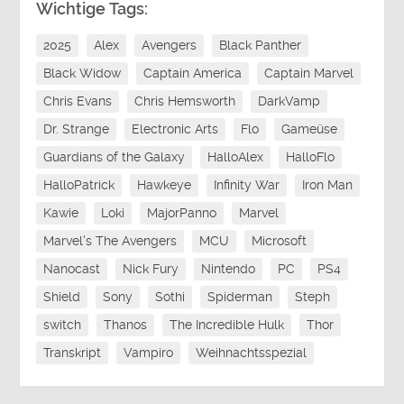
Wichtige Tags:
2025
Alex
Avengers
Black Panther
Black Widow
Captain America
Captain Marvel
Chris Evans
Chris Hemsworth
DarkVamp
Dr. Strange
Electronic Arts
Flo
Gameüse
Guardians of the Galaxy
HalloAlex
HalloFlo
HalloPatrick
Hawkeye
Infinity War
Iron Man
Kawie
Loki
MajorPanno
Marvel
Marvel's The Avengers
MCU
Microsoft
Nanocast
Nick Fury
Nintendo
PC
PS4
Shield
Sony
Sothi
Spiderman
Steph
switch
Thanos
The Incredible Hulk
Thor
Transkript
Vampiro
Weihnachtsspezial