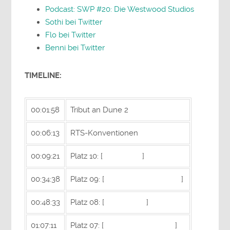
Podcast: SWP #20: Die Westwood Studios
Sothi bei Twitter
Flo bei Twitter
Benni bei Twitter
TIMELINE:
00:01:58
Tribut an Dune 2
00:06:13
RTS-Konventionen
00:09:21
Platz 10: [
Stronghold
]
00:34:38
Platz 09: [
Sins of a Solar Empire
]
00:48:33
Platz 08: [
Homeworld
]
01:07:11
Platz 07: [
Company of Heroes
]