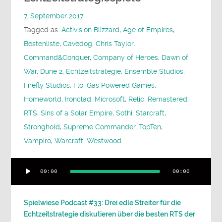
7. September 2017
Tagged as:
Activision Blizzard
,
Age of Empires
,
Bestenliste
,
Cavedog
,
Chris Taylor
,
Command&Conquer
,
Company of Heroes
,
Dawn of
War
,
Dune 2
,
Echtzeitstrategie
,
Ensemble Studios
,
Firefly Studios
,
Flo
,
Gas Powered Games
,
Homeworld
,
Ironclad
,
Microsoft
,
Relic
,
Remastered
,
RTS
,
Sins of a Solar Empire
,
Sothi
,
Starcraft
,
Stronghold
,
Supreme Commander
,
TopTen
,
Vampiro
,
Warcraft
,
Westwood
Audio-
00:00
00:00
Player
Spielwiese Podcast #33: Drei edle Streiter für die
Echtzeitstrategie diskutieren über die besten RTS der