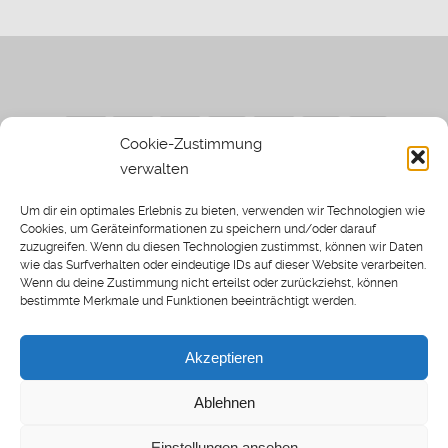
Cookie-Zustimmung
verwalten
Impressum
|
Datenschutzerklärung
|
Sothi.de
|
Sothis
Um dir ein optimales Erlebnis zu bieten, verwenden wir Technologien wie
Spielwiese
Cookies, um Geräteinformationen zu speichern und/oder darauf
zuzugreifen. Wenn du diesen Technologien zustimmst, können wir Daten
wie das Surfverhalten oder eindeutige IDs auf dieser Website verarbeiten.
Wenn du deine Zustimmung nicht erteilst oder zurückziehst, können
bestimmte Merkmale und Funktionen beeinträchtigt werden.
Home
Archiv
Akzeptieren
About: SWP
Blog
Ablehnen
Transkripte [BETA]
Cookie-Richtlinie (EU)
Einstellungen ansehen