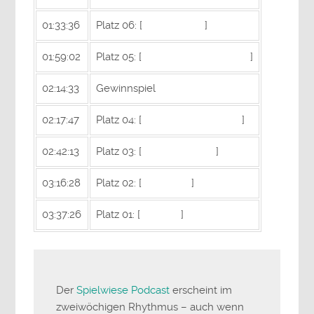
01:33:36
Platz 06: [
Dawn of War
]
01:59:02
Platz 05: [
Supreme Commander
]
02:14:33
Gewinnspiel
02:17:47
Platz 04: [
Command&Conquer
]
02:42:13
Platz 03: [
Age of Empires
]
03:16:28
Platz 02: [
Warcraft 2
]
03:37:26
Platz 01: [
Starcraft
]
Der
Spielwiese Podcast
erscheint im
zweiwöchigen Rhythmus – auch wenn