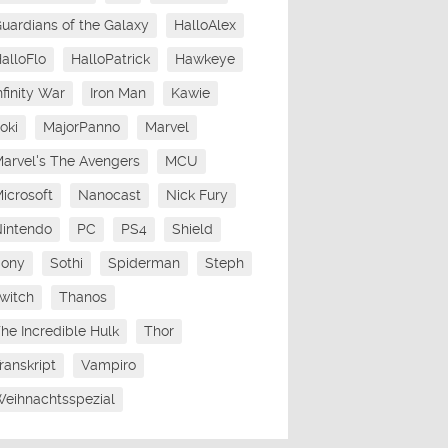
uardians of the Galaxy
HalloAlex
alloFlo
HalloPatrick
Hawkeye
nfinity War
Iron Man
Kawie
oki
MajorPanno
Marvel
arvel's The Avengers
MCU
icrosoft
Nanocast
Nick Fury
intendo
PC
PS4
Shield
Sony
Sothi
Spiderman
Steph
witch
Thanos
he Incredible Hulk
Thor
ranskript
Vampiro
eihnachtsspezial