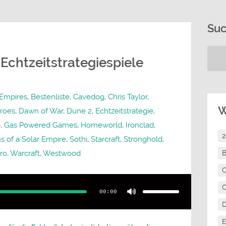
Su
Echtzeitstrategiespiele
 Empires
,
Bestenliste
,
Cavedog
,
Chris Taylor
,
W
roes
,
Dawn of War
,
Dune 2
,
Echtzeitstrategie
,
o
,
Gas Powered Games
,
Homeworld
,
Ironclad
,
ns of a Solar Empire
,
Sothi
,
Starcraft
,
Stronghold
,
ro
,
Warcraft
,
Westwood
B
C
Pfeiltasten
Hoch/Runter
C
benutzen,
00:00
um
die
Lautstärke
zu
regeln.
E