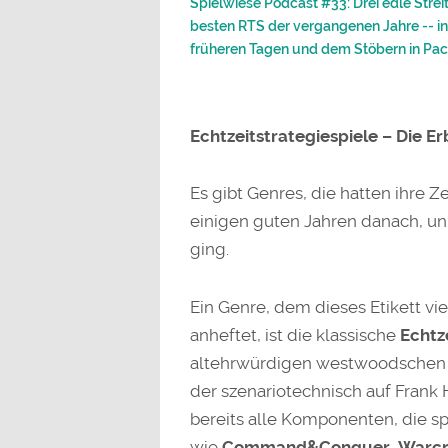
Spielwiese Podcast #33: Drei edle Streit
besten RTS der vergangenen Jahre -- ink
früheren Tagen und dem Stöbern in P
Echtzeitstrategiespiele – Die 
Es gibt Genres, die hatten ihre Z
einigen guten Jahren danach, unh
ging.
Ein Genre, dem dieses Etikett vi
anheftet, ist die klassische
Echtz
altehrwürdigen westwoodsche
der szenariotechnisch auf Frank 
bereits alle Komponenten, die sp
wie
Command&Conquer
,
Warcr