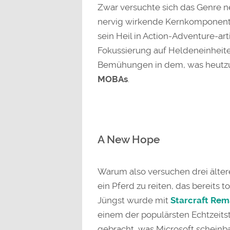
Zwar versuchte sich das Genre ne
nervig wirkende Kernkomponente
sein Heil in Action-Adventure-ar
Fokussierung auf Heldeneinheite
Bemühungen in dem, was heutzut
MOBAs
.
A New Hope
Warum also versuchen drei älter
ein Pferd zu reiten, das bereits t
Jüngst wurde mit
Starcraft Rem
einem der populärsten Echtzeits
gebracht, was Microsoft scheinba