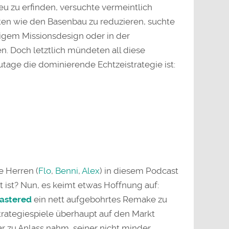
u zu erfinden, versuchte vermeintlich
n wie den Basenbau zu reduzieren, suchte
tigem Missionsdesign oder in der
n. Doch letztlich mündeten all diese
age die dominierende Echtzeistrategie ist:
e Herren (
Flo
,
Benni
,
Alex
) in diesem Podcast
ot ist? Nun, es keimt etwas Hoffnung auf:
astered
ein nett aufgebohrtes Remake zu
trategiespiele überhaupt auf den Markt
r zu Anlass nahm, seiner nicht minder