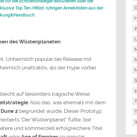
er für die Echtzeitstrategie diskutieren über die
G
lusive Top Ten-Hitlist, rührigen Annekdoten aus der
ackung&Handbuch.
H
I
L
Erben des Wüstenplaneten
M
eit. Unheimlich populär bei Release mit
M
eimlich unattraktiv, als der Hype vorbei
N
s
elleicht auf besonders tragische Weise
T
eitstrategie
. Also das, was ehemals mit dem
n
Dune 2
begründet wurde. Dieser Prototyp,
T
Herberts “Der Wüstenplanet” fußte, bot
W
ätere und kommerziell erfolgreichere Titel
aft
oder
Age of Empires
so populär