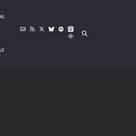
A]
U)