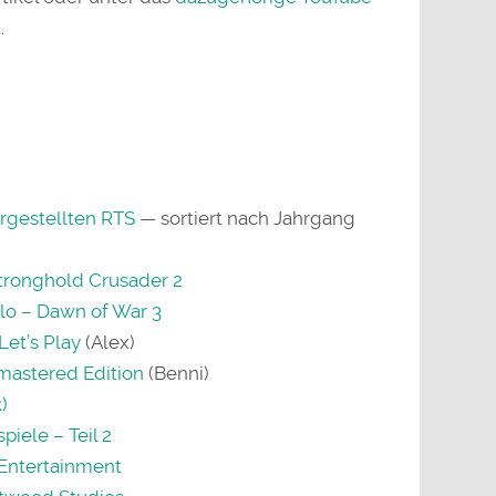
.
rgestellten RTS
— sortiert nach Jahrgang
Stronghold Crusader 2
lo – Dawn of War 3
Let’s Play
(Alex)
astered Edition
(Benni)
)
iele – Teil 2
 Entertainment