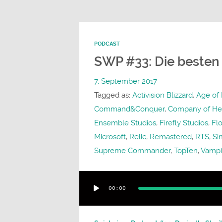
PODCAST
SWP #33: Die besten 
7. September 2017
Tagged as:
Activision Blizzard
,
Age of
Command&Conquer
,
Company of He
Ensemble Studios
,
Firefly Studios
,
Fl
Microsoft
,
Relic
,
Remastered
,
RTS
,
Si
Supreme Commander
,
TopTen
,
Vampi
Audio-
00:00
Player