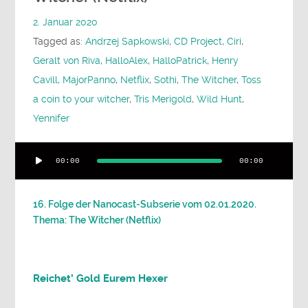
2. Januar 2020
Tagged as:
Andrzej Sapkowski
,
CD Project
,
Ciri
,
Geralt von Riva
,
HalloAlex
,
HalloPatrick
,
Henry
Cavill
,
MajorPanno
,
Netflix
,
Sothi
,
The Witcher
,
Toss
a coin to your witcher
,
Tris Merigold
,
Wild Hunt
,
Yennifer
Audio-
00:00
00:00
Player
16. Folge der Nanocast-Subserie vom 02.01.2020.
Thema: The Witcher (Netflix)
Reichet’ Gold Eurem Hexer