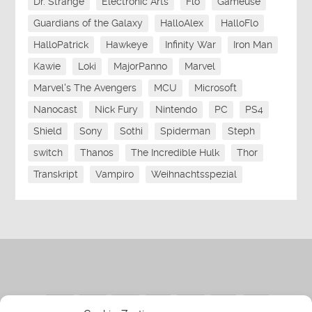
Dr. Strange
Electronic Arts
Flo
Gameüse
Guardians of the Galaxy
HalloAlex
HalloFlo
HalloPatrick
Hawkeye
Infinity War
Iron Man
Kawie
Loki
MajorPanno
Marvel
Marvel's The Avengers
MCU
Microsoft
Nanocast
Nick Fury
Nintendo
PC
PS4
Shield
Sony
Sothi
Spiderman
Steph
switch
Thanos
The Incredible Hulk
Thor
Transkript
Vampiro
Weihnachtsspezial