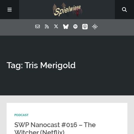
Tag: Tris Merigold
PODCAST
SWP Nanocast #016 – The
Witcher (Netflix)