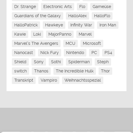
Dr. Strange
Electronic Arts
Flo
Gameüse
Guardians of the Galaxy
HalloAlex
HalloFlo
HalloPatrick
Hawkeye
Infinity War
Iron Man
Kawie
Loki
MajorPanno
Marvel
Marvel's The Avengers
MCU
Microsoft
Nanocast
Nick Fury
Nintendo
PC
PS4
Shield
Sony
Sothi
Spiderman
Steph
switch
Thanos
The Incredible Hulk
Thor
Transkript
Vampiro
Weihnachtsspezial