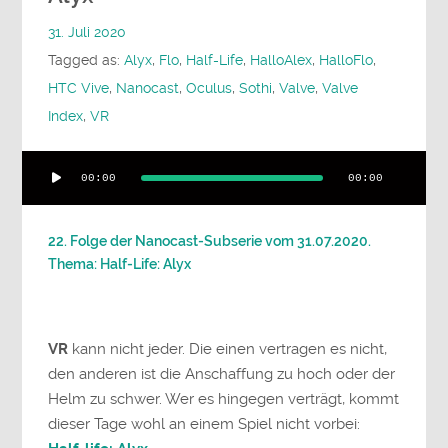
31. Juli 2020
Tagged as:
Alyx
,
Flo
,
Half-Life
,
HalloAlex
,
HalloFlo
,
HTC Vive
,
Nanocast
,
Oculus
,
Sothi
,
Valve
,
Valve
Index
,
VR
Audio-
00:00
00:00
Player
22. Folge der Nanocast-Subserie vom 31.07.2020.
Thema: Half-Life: Alyx
VR
kann nicht jeder. Die einen vertragen es nicht,
den anderen ist die Anschaffung zu hoch oder der
Helm zu schwer. Wer es hingegen verträgt, kommt
dieser Tage wohl an einem Spiel nicht vorbei: