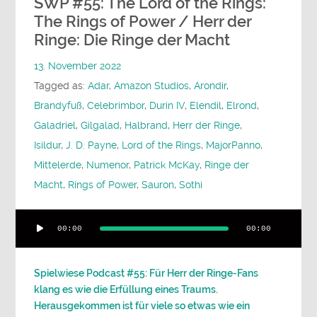
SWP #55: The Lord of the Rings:
The Rings of Power / Herr der
Ringe: Die Ringe der Macht
13. November 2022
Tagged as:
Adar
,
Amazon Studios
,
Arondir
,
Brandyfuß
,
Celebrimbor
,
Durin IV
,
Elendil
,
Elrond
,
Galadriel
,
Gilgalad
,
Halbrand
,
Herr der Ringe
,
Isildur
,
J. D. Payne
,
Lord of the Rings
,
MajorPanno
,
Mittelerde
,
Numenor
,
Patrick McKay
,
Ringe der
Macht
,
Rings of Power
,
Sauron
,
Sothi
Audio-
00:00
00:00
Player
Spielwiese Podcast #55: Für Herr der Ringe-Fans
klang es wie die Erfüllung eines Traums.
Herausgekommen ist für viele so etwas wie ein