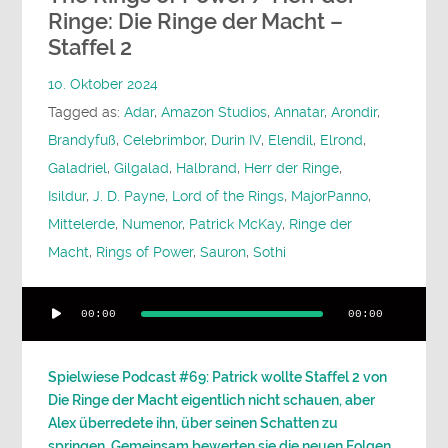
Ringe: Die Ringe der Macht –
Staffel 2
10. Oktober 2024
Tagged as:
Adar
,
Amazon Studios
,
Annatar
,
Arondir
,
Brandyfuß
,
Celebrimbor
,
Durin IV
,
Elendil
,
Elrond
,
Galadriel
,
Gilgalad
,
Halbrand
,
Herr der Ringe
,
Isildur
,
J. D. Payne
,
Lord of the Rings
,
MajorPanno
,
Mittelerde
,
Numenor
,
Patrick McKay
,
Ringe der
Macht
,
Rings of Power
,
Sauron
,
Sothi
Audio-
00:00
00:00
Player
Spielwiese Podcast #69: Patrick wollte Staffel 2 von
Die Ringe der Macht eigentlich nicht schauen, aber
Alex überredete ihn, über seinen Schatten zu
springen. Gemeinsam bewerten sie die neuen Folgen