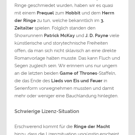
Ringe geschmiedet wurden, haben wir es quasi
mit einem
Prequel
zum
Hobbit
und dem
Herrn
der Ringe
zu tun, welche bekanntlich im
3.
Zeitalter
spielen. Folglich standen den
Showrunnern
Patrick McKay
und
J. D. Payne
viele
künstlerische und storytechnische Freiheiten
offen, da man sich nicht sklavisch an eine direkte
Romanvorlage halten musste. Das kann Fluch und
Segen zugleich sein. Wir erinnern uns nur ungern
an die letzten beiden
Game of Thrones
-Staffeln,
die das Ende des
Lieds von Eis und Feuer
in
Serienform vorwegnehmen mussten und damit
mehr oder weniger eine Bauchlandung hinlegten.
Schwierige Lizenz-Situation
Erschwerend kommt für die
Ringe der Macht
hinzu, dass die Lizenzsituation ungünstig erscheint,