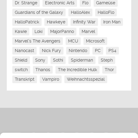
Dr. Strange
Electronic Arts
Flo
Gameüse
Guardians of the Galaxy
HalloAlex
HalloFlo
HalloPatrick
Hawkeye
Infinity War
Iron Man
Kawie
Loki
MajorPanno
Marvel
Marvel's The Avengers
MCU
Microsoft
Nanocast
Nick Fury
Nintendo
PC
PS4
Shield
Sony
Sothi
Spiderman
Steph
switch
Thanos
The Incredible Hulk
Thor
Transkript
Vampiro
Weihnachtsspezial