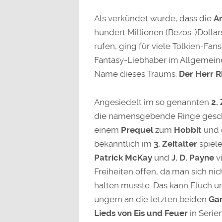
Als verkündet wurde, dass die
Am
hundert Millionen (Bezos-)Dollar
rufen, ging für viele Tolkien-Fan
Fantasy-Liebhaber im Allgemeinen
Name dieses Traums:
Der Herr R
Angesiedelt im so genannten
2. 
die namensgebende Ringe gesch
einem
Prequel
zum
Hobbit
und
bekanntlich im
3. Zeitalter
spiele
Patrick McKay
und
J. D. Payne
vi
Freiheiten offen, da man sich ni
halten musste. Das kann Fluch un
ungern an die letzten beiden
Ga
Lieds von Eis und Feuer
in Seri