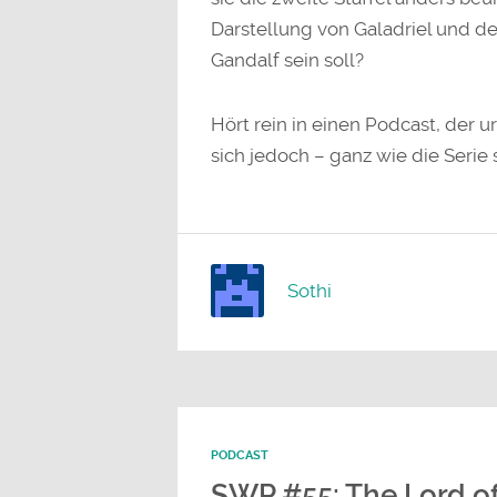
Darstellung von Galadriel und d
Gandalf sein soll?
Hört rein in einen Podcast, der u
sich jedoch – ganz wie die Serie 
Sothi
PODCAST
SWP #55: The Lord of