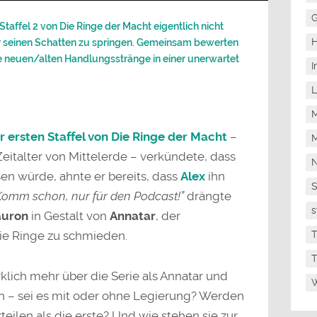
zu
regeln.
G
taffel 2 von Die Ringe der Macht eigentlich nicht
H
er seinen Schatten zu springen. Gemeinsam bewerten
ie neuen/alten Handlungsstränge in einer unerwartet
I
L
M
r ersten Staffel von Die Ringe der Macht
–
M
eitalter von Mittelerde – verkündete, dass
N
sen würde, ahnte er bereits, dass
Alex
ihn
Komm schon, nur für den Podcast!”
drängte
s
auron
in Gestalt von
Annatar
, der
T
ie Ringe zu schmieden.
T
klich mehr über die Serie als Annatar und
W
 – sei es mit oder ohne Legierung? Werden
rteilen als die erste? Und wie stehen sie zur