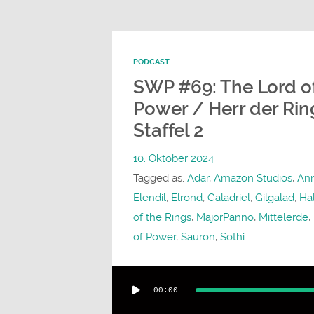
PODCAST
SWP #69: The Lord of
Power / Herr der Rin
Staffel 2
10. Oktober 2024
Tagged as:
Adar
,
Amazon Studios
,
Ann
Elendil
,
Elrond
,
Galadriel
,
Gilgalad
,
Ha
of the Rings
,
MajorPanno
,
Mittelerde
,
of Power
,
Sauron
,
Sothi
Audio-
00:00
Player