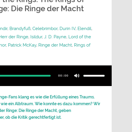
ge: Die Ringe der Macht
ndir
,
Brandyfuß
,
Celebrimbor
,
Durin IV
,
Elendil
,
Herr der Ringe
,
Isildur
,
J. D. Payne
,
Lord of the
nor
,
Patrick McKay
,
Ringe der Macht
,
Rings of
Pfeiltasten
Hoch/Runter
benutzen,
00:00
um
die
Lautstärke
zu
regeln.
nge-Fans klang es wie die Erfüllung eines Traums.
 wie ein Albtraum. Wie konnte es dazu kommen? Wir
der Ringe: Die Ringe der Macht, geben
 ob die Kritik gerechtfertigt ist.