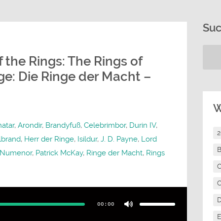
Su
 the Rings: The Rings of
ge: Die Ringe der Macht –
W
atar
,
Arondir
,
Brandyfuß
,
Celebrimbor
,
Durin IV
,
lbrand
,
Herr der Ringe
,
Isildur
,
J. D. Payne
,
Lord
B
Numenor
,
Patrick McKay
,
Ringe der Macht
,
Rings
C
C
Pfeiltasten
Hoch/Runter
benutzen,
00:00
um
die
E
Lautstärke