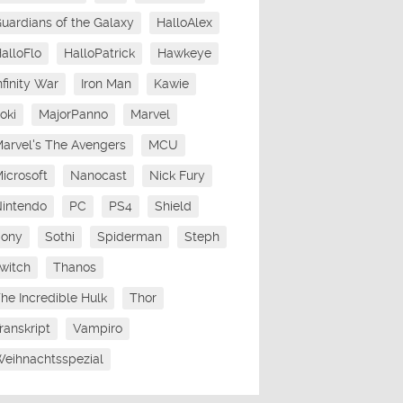
uardians of the Galaxy
HalloAlex
alloFlo
HalloPatrick
Hawkeye
nfinity War
Iron Man
Kawie
oki
MajorPanno
Marvel
arvel's The Avengers
MCU
icrosoft
Nanocast
Nick Fury
intendo
PC
PS4
Shield
Sony
Sothi
Spiderman
Steph
witch
Thanos
he Incredible Hulk
Thor
ranskript
Vampiro
eihnachtsspezial