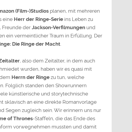
azon (Film-)Studios
planen, mit mehreren
s eine
Herr der Ringe-Serie
ins Leben zu
s, Freunde der
Jackson-Verfilmungen
und
 ein vermeintlicher Traum in Erfüllung. Der
inge: Die Ringe der Macht
.
Zeitalter
, also dem Zeitalter, in dem auch
miedet wurden, haben wir es quasi mit
 dem
Herrn der Ringe
zu tun, welche
n. Folglich standen den Showrunnern
ele künstlerische und storytechnische
cht sklavisch an eine direkte Romanvorlage
d Segen zugleich sein. Wir erinnern uns nur
me of Thrones
-Staffeln, die das Ende des
enform vorwegnehmen mussten und damit