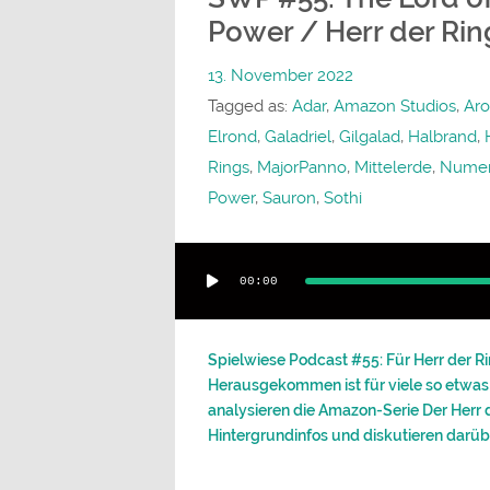
Power / Herr der Rin
13. November 2022
Tagged as:
Adar
,
Amazon Studios
,
Aro
Elrond
,
Galadriel
,
Gilgalad
,
Halbrand
,
Rings
,
MajorPanno
,
Mittelerde
,
Nume
Power
,
Sauron
,
Sothi
Audio-
00:00
Player
Spielwiese Podcast #55: Für Herr der Ri
Herausgekommen ist für viele so etwas
analysieren die Amazon-Serie Der Herr 
Hintergrundinfos und diskutieren darüber,