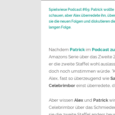
Spielwiese Podcast #69: Patrick wollte S
schauen, aber Alex überredete ihn, üb
sie die neuen Folgen und diskutieren d
langen Folge.
Nachdem
Patrick
im
Podcast zu
Amazons Serie über das Zweite Z
er die zweite Staffel wohl auslas
doch noch umstimmen würde.
“
Alex, fast so überzeugend wie
S
Celebrimbor
einst überredete, d
Aber wissen
Alex
und
Patrick
wir
Celebrimbor über das Schmieden
sie die zweite Staffel anders beu