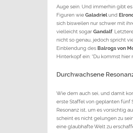
Auge sein. Und immerhin gibt es
Figuren wie
Galadriel
und
Elron
sich bisweilen nur schwer mit ih
vielleicht sogar
Gandalf
. Letzte
nicht so genau, jedoch spricht vi
Einblendung des
Balrogs von Mo
Hinterkopf ein: “Du kommst hier ni
Durchwachsene Resonan
Wie dem auch sei, und damit ko
erste Staffel von geplanten fünf S
Resonanz ist, um es vorsichtig 
scheint es nicht gelungen zu sei
eine glaubhafte Welt zu erschaff