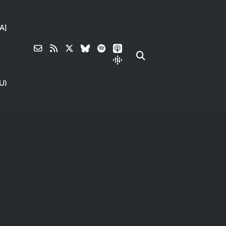
A]
U)