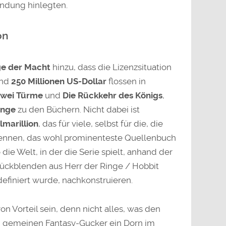
ndung hinlegten.
on
ge der Macht
hinzu, dass die Lizenzsituation
und
250 Millionen US-Dollar
flossen in
 zwei Türme
und
Die Rückkehr des Königs
,
nge
zu den Büchern. Nicht dabei ist
ilmarillion
, das für viele, selbst für die, die
kennen, das wohl prominenteste Quellenbuch
die Welt, in der die Serie spielt, anhand der
ckblenden aus Herr der Ringe / Hobbit
finiert wurde, nachkonstruieren.
n Vorteil sein, denn nicht alles, was den
m gemeinen Fantasy-Gucker ein Dorn im